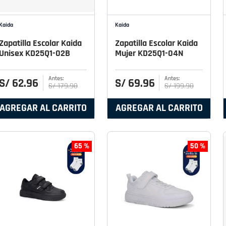
Kaida
Kaida
Zapatilla Escolar Kaida
Zapatilla Escolar Kaida
Unisex KD25Q1-02B
Mujer KD25Q1-04N
S/
62
.
96
S/
69
.
96
S/
179
.
90
S/
199
.
90
AGREGAR AL CARRITO
AGREGAR AL CARRITO
65 %
50 %