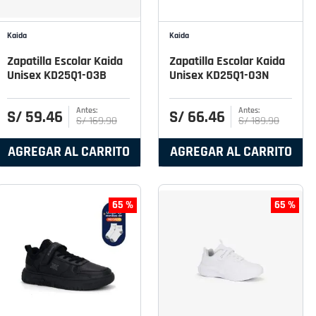
Kaida
Kaida
Zapatilla Escolar Kaida
Zapatilla Escolar Kaida
Unisex KD25Q1-03B
Unisex KD25Q1-03N
S/
59
.
46
S/
66
.
46
S/
169
.
90
S/
189
.
90
AGREGAR AL CARRITO
AGREGAR AL CARRITO
65 %
65 %