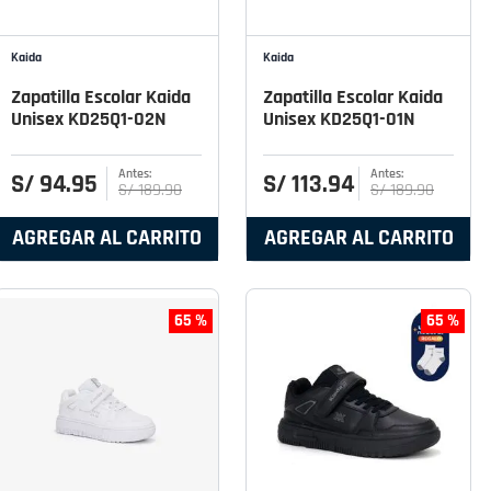
Kaida
Kaida
Zapatilla Escolar Kaida
Zapatilla Escolar Kaida
Unisex KD25Q1-02N
Unisex KD25Q1-01N
S/
94
.
95
S/
113
.
94
S/
189
.
90
S/
189
.
90
AGREGAR AL CARRITO
AGREGAR AL CARRITO
65 %
65 %