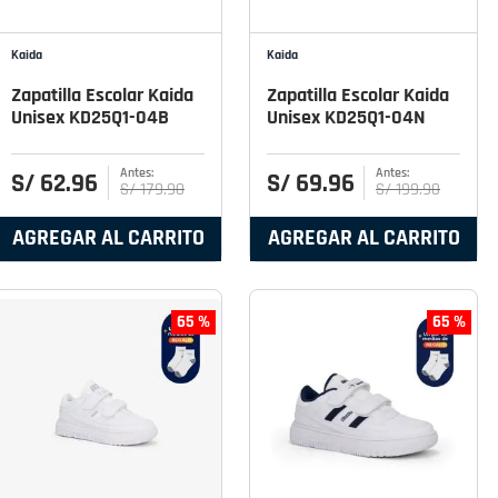
Kaida
Kaida
Zapatilla Escolar Kaida
Zapatilla Escolar Kaida
Unisex KD25Q1-04B
Unisex KD25Q1-04N
S/
62
.
96
S/
69
.
96
S/
179
.
90
S/
199
.
90
AGREGAR AL CARRITO
AGREGAR AL CARRITO
65 %
65 %