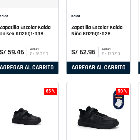
Kaida
Kaida
Zapatilla Escolar Kaida
Zapatilla Escolar Kaida
Unisex KD25Q1-03B
Niña KD25Q1-02B
S/
59
.
46
S/
62
.
96
S/
169
.
90
S/
179
.
90
AGREGAR AL CARRITO
AGREGAR AL CARRITO
65 %
50 %