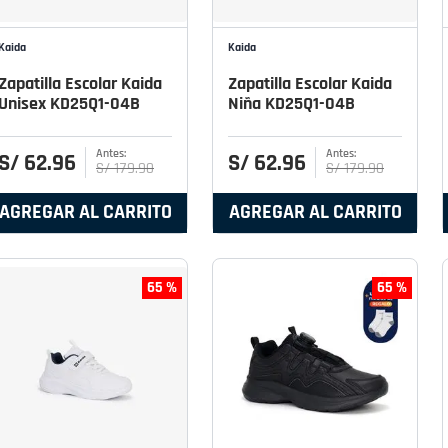
Kaida
Kaida
Zapatilla Escolar Kaida
Zapatilla Escolar Kaida
Unisex KD25Q1-04B
Niña KD25Q1-04B
S/
62
.
96
S/
62
.
96
S/
179
.
90
S/
179
.
90
AGREGAR AL CARRITO
AGREGAR AL CARRITO
65 %
65 %