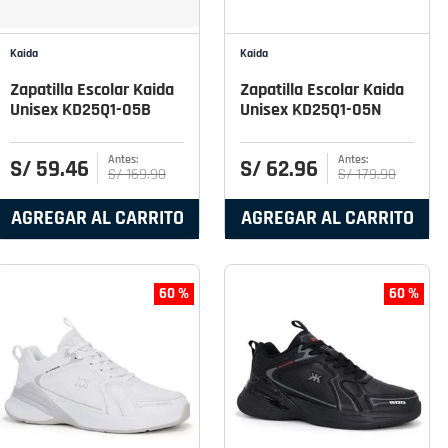
Kaida
Kaida
Zapatilla Escolar Kaida
Zapatilla Escolar Kaida
Unisex KD25Q1-05B
Unisex KD25Q1-05N
S/
59
.
46
S/
62
.
96
S/
169
.
90
S/
179
.
90
AGREGAR AL CARRITO
AGREGAR AL CARRITO
60 %
60 %