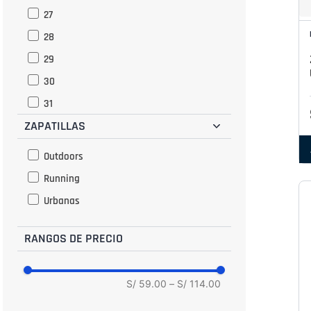
27
28
29
30
31
ZAPATILLAS
32
33
Outdoors
34
Running
35
Urbanas
36
RANGOS DE PRECIO
37
38
39
S/ 59.00
–
S/ 114.00
40