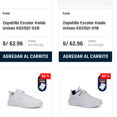
Kaida
Kaida
Zapatilla Escolar Kaida
Zapatilla Escolar Kaida
Unisex KD25Q1-02B
Unisex KD25Q1-01B
S/
62
.
96
S/
62
.
96
S/
179
.
90
S/
179
.
90
AGREGAR AL CARRITO
AGREGAR AL CARRITO
50 %
40 %