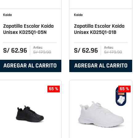
Kaida
Kaida
Zapatilla Escolar Kaida
Zapatilla Escolar Kaida
Unisex KD25Q1-05N
Unisex KD25Q1-01B
S/
62
.
96
S/
62
.
96
S/
179
.
90
S/
179
.
90
AGREGAR AL CARRITO
AGREGAR AL CARRITO
65 %
65 %