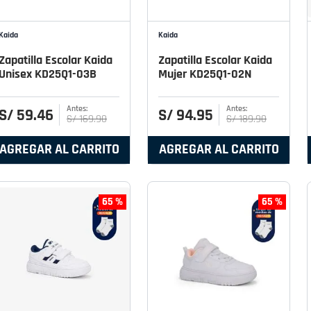
Kaida
Kaida
Zapatilla Escolar Kaida
Zapatilla Escolar Kaida
Unisex KD25Q1-03B
Mujer KD25Q1-02N
S/
59
.
46
S/
94
.
95
S/
169
.
90
S/
189
.
90
AGREGAR AL CARRITO
AGREGAR AL CARRITO
65 %
65 %