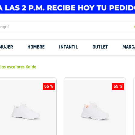
uí
MUJER
HOMBRE
INFANTIL
OUTLET
MARC
llas escolares Kaida
65 %
65 %