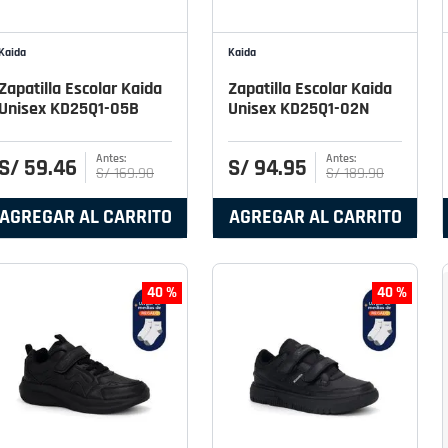
Kaida
Kaida
Zapatilla Escolar Kaida
Zapatilla Escolar Kaida
Unisex KD25Q1-05B
Unisex KD25Q1-02N
S/
59
.
46
S/
94
.
95
S/
169
.
90
S/
189
.
90
AGREGAR AL CARRITO
AGREGAR AL CARRITO
40 %
40 %