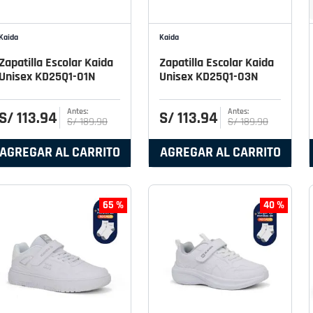
Kaida
Kaida
Zapatilla Escolar Kaida
Zapatilla Escolar Kaida
Unisex KD25Q1-01N
Unisex KD25Q1-03N
S/
113
.
94
S/
113
.
94
S/
189
.
90
S/
189
.
90
AGREGAR AL CARRITO
AGREGAR AL CARRITO
65 %
40 %