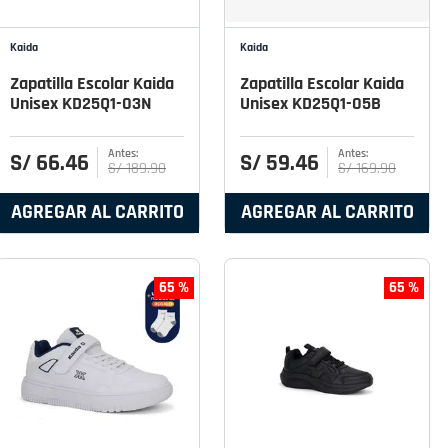
Kaida
Kaida
Zapatilla Escolar Kaida
Zapatilla Escolar Kaida
Unisex KD25Q1-03N
Unisex KD25Q1-05B
S/
66
.
46
S/
59
.
46
S/
189
.
90
S/
169
.
90
AGREGAR AL CARRITO
AGREGAR AL CARRITO
65 %
65 %