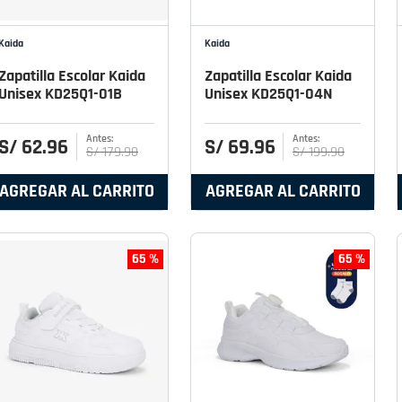
Kaida
Kaida
Zapatilla Escolar Kaida
Zapatilla Escolar Kaida
Unisex KD25Q1-01B
Unisex KD25Q1-04N
S/
62
.
96
S/
69
.
96
S/
179
.
90
S/
199
.
90
AGREGAR AL CARRITO
AGREGAR AL CARRITO
65 %
65 %