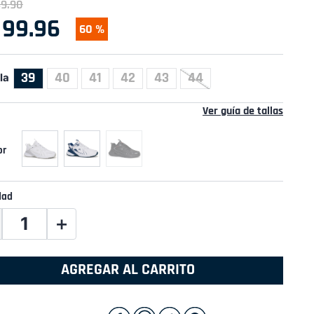
49
.
90
99
.
96
60 %
39
40
41
42
43
44
la
Ver guía de tallas
dad
＋
AGREGAR AL CARRITO