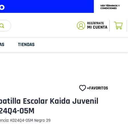
ESTADO DE
TU PEDIDO
MI CUENTA
AS
TIENDAS
atilla Escolar Kaida Juvenil
24Q4-05M
encia
:
KD24Q4-05M Negro 39