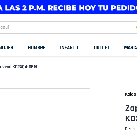
uí
MUJER
HOMBRE
INFANTIL
OUTLET
MARC
 Juvenil KD24Q4-05M
Kaida
Zap
KD
Refer