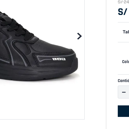
S/
2
S/
Tal
Canti
－