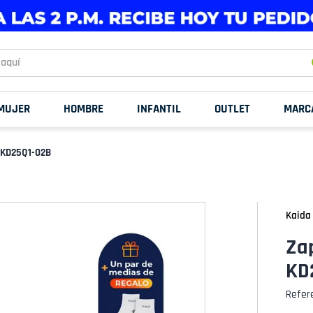
uí
MUJER
HOMBRE
INFANTIL
OUTLET
MARC
x KD25Q1-02B
Kaida
Zap
KD
Refer