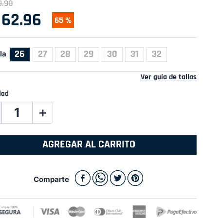
9
.
90
62
.
96
65 %
26
27
28
29
30
31
32
la
Ver guía de tallas
dad
＋
AGREGAR AL CARRITO
Comparte