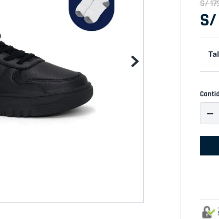
S/
17
S/
Tal
Canti
－