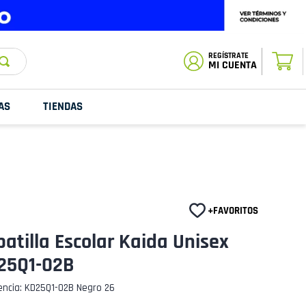
ESTADO DE
TU PEDIDO
MI CUENTA
AS
TIENDAS
atilla Escolar Kaida Unisex
25Q1-02B
encia
:
KD25Q1-02B Negro 26