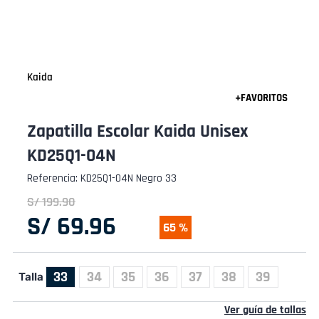
Kaida
Zapatilla Escolar Kaida Unisex
KD25Q1-04N
Referencia
:
KD25Q1-04N Negro 33
S/
199
.
90
S/
69
.
96
65 %
33
34
35
36
37
38
39
Talla
Ver guía de tallas