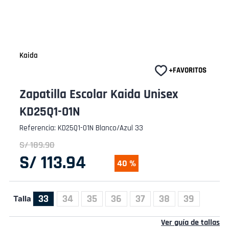
Kaida
Zapatilla Escolar Kaida Unisex
KD25Q1-01N
Referencia
:
KD25Q1-01N Blanco/Azul 33
S/
189
.
90
S/
113
.
94
40 %
33
34
35
36
37
38
39
Talla
Ver guía de tallas