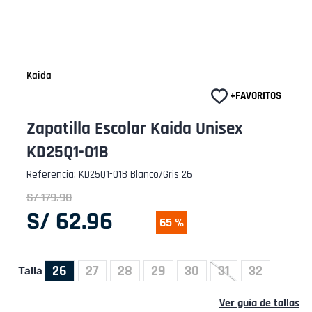
Kaida
Zapatilla Escolar Kaida Unisex
KD25Q1-01B
Referencia
:
KD25Q1-01B Blanco/Gris 26
S/
179
.
90
S/
62
.
96
65 %
26
27
28
29
30
31
32
Talla
Ver guía de tallas