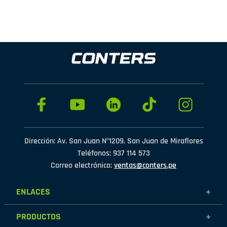
Dirección: Av. San Juan Nº1209. San Juan de Miraflores
Teléfonos: 937 114 573
Correo electrónico:
ventas@conters.pe
ENLACES
+
Mujer
PRODUCTOS
+
Hombre