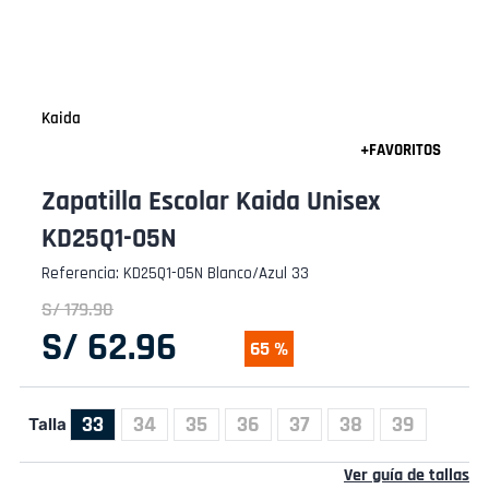
Kaida
Zapatilla Escolar Kaida Unisex
KD25Q1-05N
Referencia
:
KD25Q1-05N Blanco/Azul 33
S/
179
.
90
S/
62
.
96
65 %
33
34
35
36
37
38
39
Talla
Ver guía de tallas