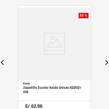
65 %
Kaida
Zapatilla Escolar Kaida Unisex KD25Q1-
01B
S/
62
.
96