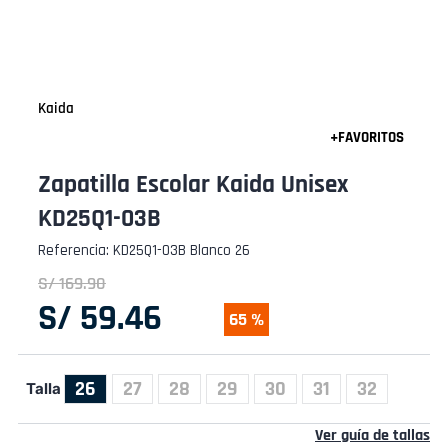
Kaida
Zapatilla Escolar Kaida Unisex
KD25Q1-03B
Referencia
:
KD25Q1-03B Blanco 26
S/
169
.
90
S/
59
.
46
65 %
26
27
28
29
30
31
32
Talla
Ver guía de tallas