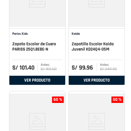
Pariss Kids
Kaida
Zapato Escolar de Cuero
Zapatilla Escolar Kaida
PARISS 25Q1.BEBE-N
Juvenil KD24Q4-05M
S/
101
.
40
S/
99
.
96
S/
169
.
00
S/
249
.
90
VER PRODUCTO
VER PRODUCTO
60 %
60 %