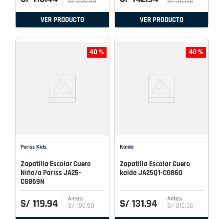
S/
209
.
90
S/
219
.
90
VER PRODUCTO
VER PRODUCTO
40 %
40 %
Pariss Kids
Kaida
Zapatilla Escolar Cuero
Zapatilla Escolar Cuero
Niño/a Pariss JA25-
kaida JA25Q1-CG860
CG869N
S/
119
.
94
S/
131
.
94
S/
199
.
90
S/
219
.
90