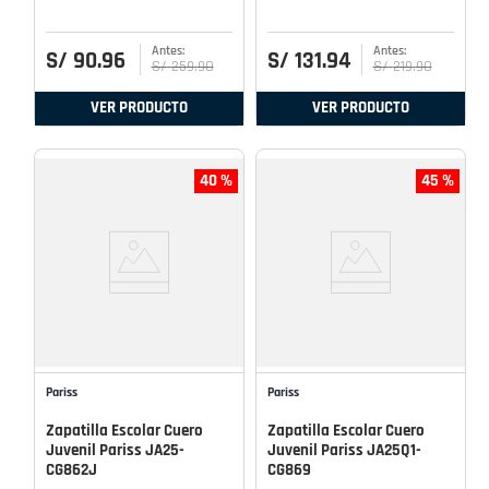
S/
90
.
96
S/
131
.
94
S/
259
.
90
S/
219
.
90
VER PRODUCTO
VER PRODUCTO
40 %
45 %
Pariss
Pariss
Zapatilla Escolar Cuero
Zapatilla Escolar Cuero
Juvenil Pariss JA25-
Juvenil Pariss JA25Q1-
CG862J
CG869