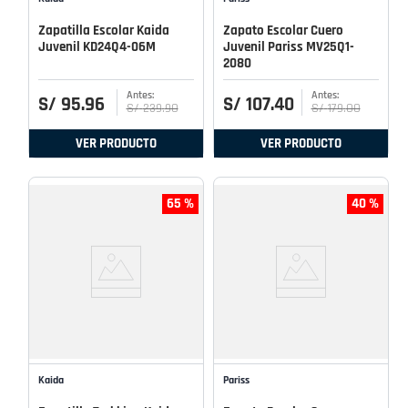
Zapatilla Escolar Kaida
Zapato Escolar Cuero
Juvenil KD24Q4-06M
Juvenil Pariss MV25Q1-
2080
S/
95
.
96
S/
107
.
40
S/
239
.
90
S/
179
.
00
VER PRODUCTO
VER PRODUCTO
65 %
40 %
Kaida
Pariss