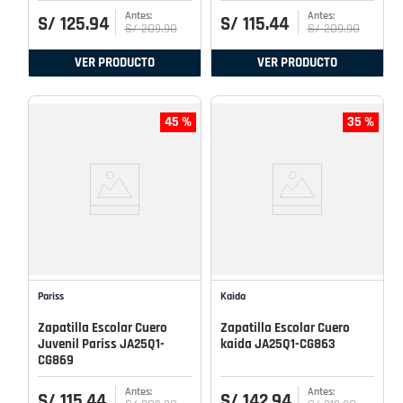
S/
125
.
94
S/
115
.
44
S/
209
.
90
S/
209
.
90
VER PRODUCTO
VER PRODUCTO
45 %
35 %
Pariss
Kaida
Zapatilla Escolar Cuero
Zapatilla Escolar Cuero
Juvenil Pariss JA25Q1-
kaida JA25Q1-CG863
CG869
S/
115
.
44
S/
142
.
94