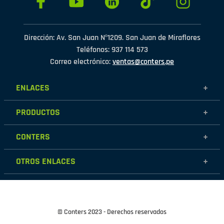
Dirección: Av. San Juan Nº1209. San Juan de Miraflores
Teléfonos: 937 114 573
Correo electrónico:
ventas@conters.pe
ENLACES
+
Mujer
PRODUCTOS
+
Hombre
Calzados
Niños
CONTERS
+
Zapatillas
Outlet
Nosotros
Accesorios
OTROS ENLACES
+
Contáctanos
Destacados
Políticas de garantía
Tiendas
Políticas de protección de datos personales
Términos y condiciones
© Conters 2023 - Derechos reservados
Cambios y devoluciones