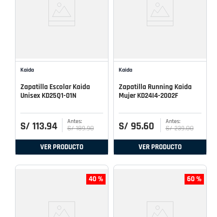
Kaida
Kaida
Zapatilla Escolar Kaida
Zapatilla Running Kaida
Unisex KD25Q1-01N
Mujer KD24I4-2002F
S/
113
.
94
S/
95
.
60
S/
189
.
90
S/
239
.
00
VER PRODUCTO
VER PRODUCTO
40 %
60 %