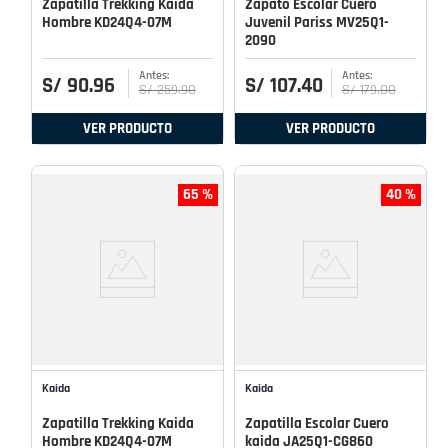
Zapatilla Trekking Kaida
Zapato Escolar Cuero
Hombre KD24Q4-07M
Juvenil Pariss MV25Q1-
2090
S/
90
.
96
S/
107
.
40
S/
259
.
90
S/
179
.
00
VER PRODUCTO
VER PRODUCTO
65 %
40 %
Kaida
Kaida
Zapatilla Trekking Kaida
Zapatilla Escolar Cuero
Hombre KD24Q4-07M
kaida JA25Q1-CG860