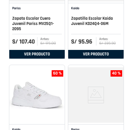
Pariss
Kaida
Zapato Escolar Cuero
Zapatilla Escolar Kaida
Juvenil Pariss MV25Q1-
Juvenil KD24Q4-06M
2095
S/
107
.
40
S/
95
.
96
S/
179
.
00
S/
239
.
90
VER PRODUCTO
VER PRODUCTO
60 %
40 %
Kaida
Pariss