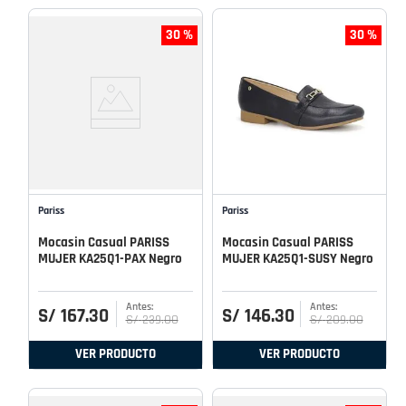
30 %
30 %
Pariss
Pariss
Mocasin Casual PARISS
Mocasin Casual PARISS
MUJER KA25Q1-PAX Negro
MUJER KA25Q1-SUSY Negro
S/
167
.
30
S/
146
.
30
S/
239
.
00
S/
209
.
00
VER PRODUCTO
VER PRODUCTO