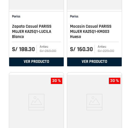
Pariss
Pariss
Zapato Casual PARISS
Mocasin Casual PARISS
MUJER KA25Q1-LUCILA
MUJER KA25Q1-KM003
Blanco
Hueso
S/
188
.
30
S/
160
.
30
S/
269
.
00
S/
229
.
00
VER PRODUCTO
VER PRODUCTO
30 %
30 %