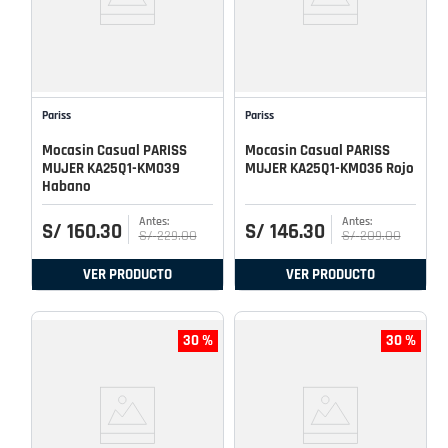
Pariss
Pariss
Mocasin Casual PARISS
Mocasin Casual PARISS
MUJER KA25Q1-KM039
MUJER KA25Q1-KM036 Rojo
Habano
S/
160
.
30
S/
146
.
30
S/
229
.
00
S/
209
.
00
VER PRODUCTO
VER PRODUCTO
30 %
30 %