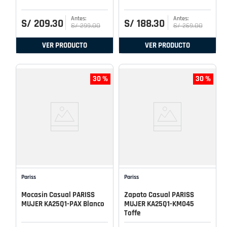
S/
209
.
30
S/
188
.
30
S/
299
.
00
S/
269
.
00
VER PRODUCTO
VER PRODUCTO
30 %
30 %
Pariss
Pariss
Mocasin Casual PARISS
Zapato Casual PARISS
MUJER KA25Q1-PAX Blanco
MUJER KA25Q1-KM045
Toffe