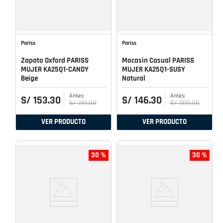
Pariss
Pariss
Zapato Oxford PARISS
Mocasin Casual PARISS
MUJER KA25Q1-CANDY
MUJER KA25Q1-SUSY
Beige
Natural
S/
153
.
30
S/
146
.
30
S/
219
.
00
S/
209
.
00
VER PRODUCTO
VER PRODUCTO
30 %
30 %