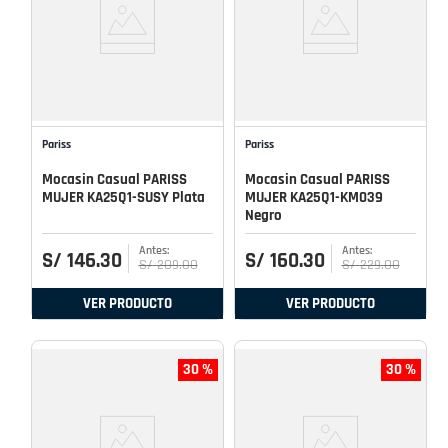
Pariss
Pariss
Mocasin Casual PARISS
Mocasin Casual PARISS
MUJER KA25Q1-SUSY Plata
MUJER KA25Q1-KM039
Negro
S/
146
.
30
S/
160
.
30
S/
209
.
00
S/
229
.
00
VER PRODUCTO
VER PRODUCTO
30 %
30 %