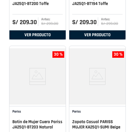
JA25Q1-BT200 Toffe
JA25Q1-BT194 Toffe
S/
209
.
30
S/
209
.
30
S/
299
.
00
S/
299
.
00
VER PRODUCTO
VER PRODUCTO
30 %
30 %
Pariss
Pariss
Botin de Mujer Cuero Pariss
Zapato Casual PARISS
JA25Q1-BT203 Natural
MUJER KA25Q1-SUMI Beige