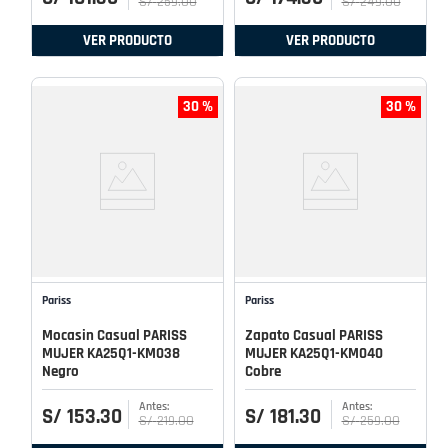
S/
259
.
00
S/
249
.
00
VER PRODUCTO
VER PRODUCTO
30 %
30 %
Pariss
Pariss
Mocasin Casual PARISS
Zapato Casual PARISS
MUJER KA25Q1-KM038
MUJER KA25Q1-KM040
Negro
Cobre
S/
153
.
30
S/
181
.
30
S/
219
.
00
S/
259
.
00