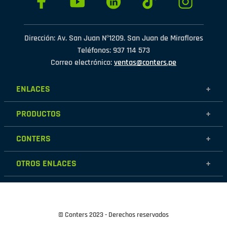
Dirección: Av. San Juan Nº1209. San Juan de Miraflores
Teléfonos: 937 114 573
Correo electrónico:
ventas@conters.pe
ENLACES
+
Mujer
PRODUCTOS
+
Hombre
Calzados
Niños
CONTERS
+
Zapatillas
Outlet
Nosotros
Accesorios
OTROS ENLACES
+
Contáctanos
Destacados
Políticas de garantía
Tiendas
Políticas de protección de datos personales
Términos y condiciones
© Conters 2023 - Derechos reservados
Cambios y devoluciones