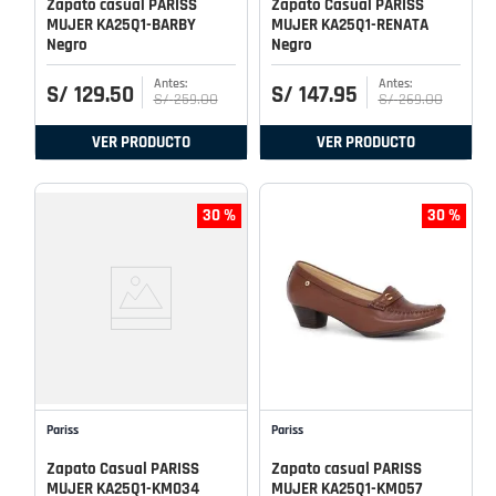
Zapato casual PARISS
Zapato Casual PARISS
MUJER KA25Q1-BARBY
MUJER KA25Q1-RENATA
Negro
Negro
S/
129
.
50
S/
147
.
95
S/
259
.
00
S/
269
.
00
VER PRODUCTO
VER PRODUCTO
30 %
30 %
Pariss
Pariss
Zapato Casual PARISS
Zapato casual PARISS
MUJER KA25Q1-KM034
MUJER KA25Q1-KM057