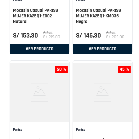
Mocasin Casual PARISS
Mocasin Casual PARISS
MUJER KA25Q1-E002
MUJER KA25Q1-KM036
Natural
Negro
S/
153
.
30
S/
146
.
30
S/
219
.
00
S/
209
.
00
VER PRODUCTO
VER PRODUCTO
50 %
45 %
Pariss
Pariss