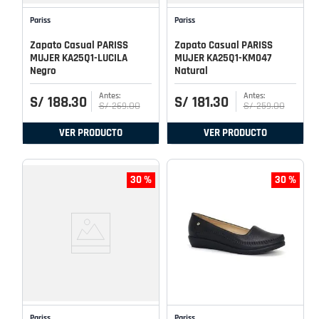
Pariss
Pariss
Zapato Casual PARISS
Zapato Casual PARISS
MUJER KA25Q1-LUCILA
MUJER KA25Q1-KM047
Negro
Natural
S/
188
.
30
S/
181
.
30
S/
269
.
00
S/
259
.
00
VER PRODUCTO
VER PRODUCTO
30 %
30 %
Pariss
Pariss