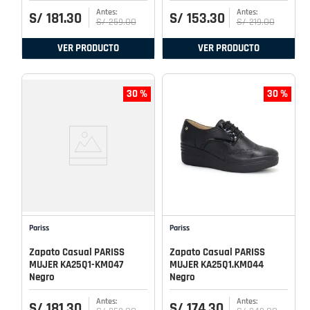
S/
181
.
30
S/
153
.
30
S/
259
.
00
S/
219
.
00
VER PRODUCTO
VER PRODUCTO
30 %
30 %
Pariss
Pariss
Zapato Casual PARISS
Zapato Casual PARISS
MUJER KA25Q1-KM047
MUJER KA25Q1.KM044
Negro
Negro
S/
181
.
30
S/
174
.
30