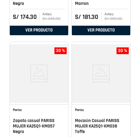
Negro
Marron
S/
174
.
30
S/
181
.
30
S/
249
.
00
S/
259
.
00
VER PRODUCTO
VER PRODUCTO
30 %
30 %
Pariss
Pariss
Zapato casual PARISS
Mocasin Casual PARISS
MUJER KA25Q1-KM057
MUJER KA25Q1-KM038
Negro
Toffe