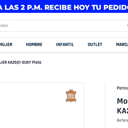
uí
MUJER
HOMBRE
INFANTIL
OUTLET
MARC
JER KA25Q1-SUSY Plata
Pariss
Mo
KA
Refer