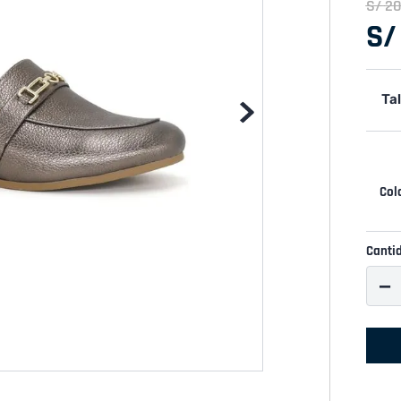
S/
2
S/
Tal
Canti
－