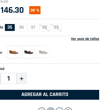
09
.
00
146
.
30
30 %
35
36
37
38
39
la
Ver guía de tallas
dad
＋
AGREGAR AL CARRITO