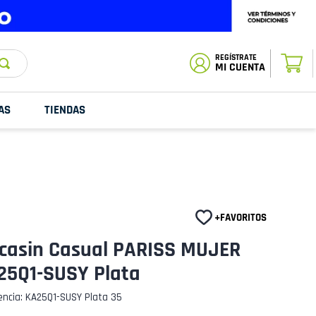
ESTADO DE
TU PEDIDO
MI CUENTA
AS
TIENDAS
casin Casual PARISS MUJER
25Q1-SUSY Plata
encia
:
KA25Q1-SUSY Plata 35