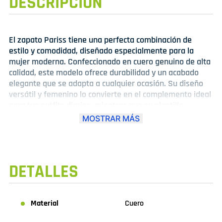
DESCRIPCIÓN
El zapato Pariss tiene una perfecta combinación de
estilo y comodidad, diseñado especialmente para la
mujer moderna. Confeccionado en cuero genuino de alta
calidad, este modelo ofrece durabilidad y un acabado
elegante que se adapta a cualquier ocasión. Su diseño
versátil y femenino lo convierte en el complemento ideal
para tus outfits diarios, mientras que su plantilla
acolchada y suela flexible aseguran confort en cada
MOSTRAR MÁS
paso. Ya sea para una salida casual o una jornada activa,
el Pariss es tu mejor aliado para lucir bien sin renunciar
al bienestar.
DETALLES
Material
Cuero