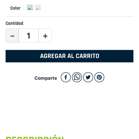
Cantidad
－
＋
AGREGAR AL CARRITO
Comparte