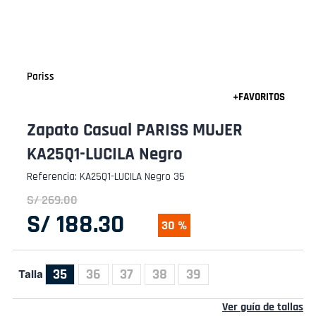
Pariss
Zapato Casual PARISS MUJER
KA25Q1-LUCILA Negro
Referencia
:
KA25Q1-LUCILA Negro 35
S/
269
.
00
S/
188
.
30
30 %
35
36
37
38
39
Talla
Ver guía de tallas