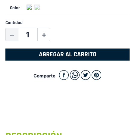
Cantidad
－
＋
AGREGAR AL CARRITO
Comparte