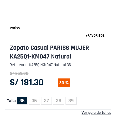
Pariss
Zapato Casual PARISS MUJER
KA25Q1-KM047 Natural
Referencia
:
KA25Q1-KM047 Natural 35
S/
259
.
00
S/
181
.
30
30 %
35
36
37
38
39
Talla
Ver guía de tallas