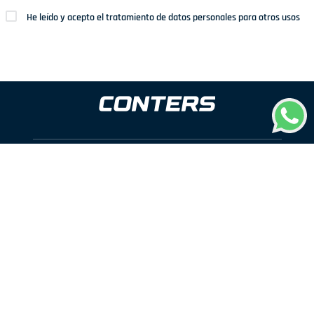
He leído y acepto el tratamiento de datos personales para otros usos
Dirección: Av. San Juan Nº1209. San Juan de Miraflores
Teléfonos: 937 114 573
Correo electrónico:
ventas@conters.pe
ENLACES
+
Mujer