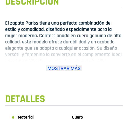
DESCRIPCIÓN
El zapato Pariss tiene una perfecta combinación de
estilo y comodidad, diseñado especialmente para la
mujer moderna. Confeccionado en cuero genuino de alta
calidad, este modelo ofrece durabilidad y un acabado
elegante que se adapta a cualquier ocasión. Su diseño
versátil y femenino lo convierte en el complemento ideal
para tus outfits diarios, mientras que su plantilla
acolchada y suela flexible aseguran confort en cada
MOSTRAR MÁS
paso. Ya sea para una salida casual o una jornada activa,
el Pariss es tu mejor aliado para lucir bien sin renunciar
al bienestar.
DETALLES
Material
Cuero