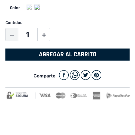
Cantidad
－
＋
AGREGAR AL CARRITO
Comparte