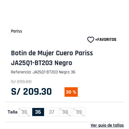
Pariss
Botin de Mujer Cuero Pariss
JA25Q1-BT203 Negro
Referencia
:
JA25Q1-BT203 Negro 36
S/
299
.
00
S/
209
.
30
30 %
35
36
37
38
39
Talla
Ver guía de tallas