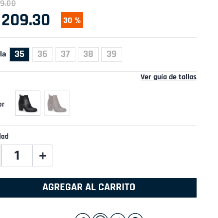
9
.
00
209
.
30
30 %
35
36
37
38
39
la
Ver guía de tallas
dad
＋
AGREGAR AL CARRITO