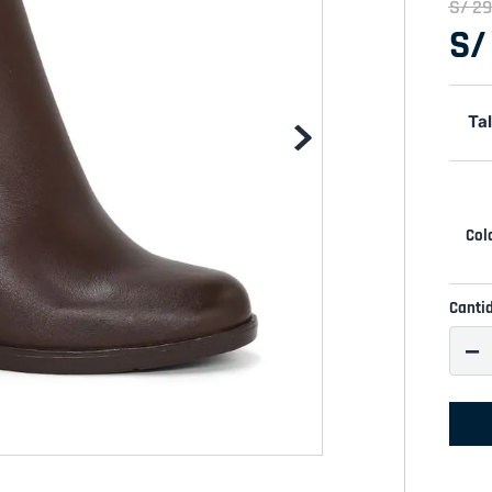
S/
29
S/
Tal
Canti
－