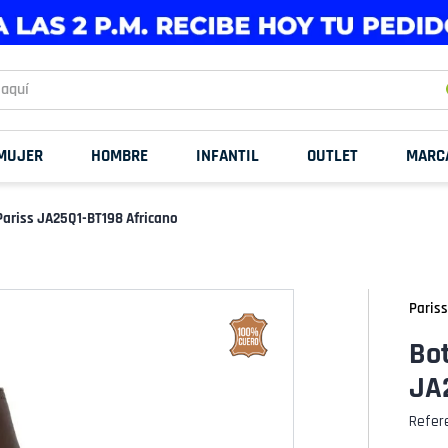
uí
MUJER
HOMBRE
INFANTIL
OUTLET
MARC
Pariss JA25Q1-BT198 Africano
Pariss
Bot
JA
Refer