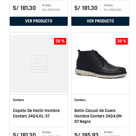
S/
181
.
30
S/
181
.
30
S/
259
.
00
S/
259
.
00
VER PRODUCTO
VER PRODUCTO
30 %
30 %
Conters
Conters
Zapato De Vestir Hombre
Botin Casual de Cuero
Conters 24Q4.HL-37
Hombre Conters 24Q4.ON-
07 Negro
S/
181
.
30
S/
195
.
93