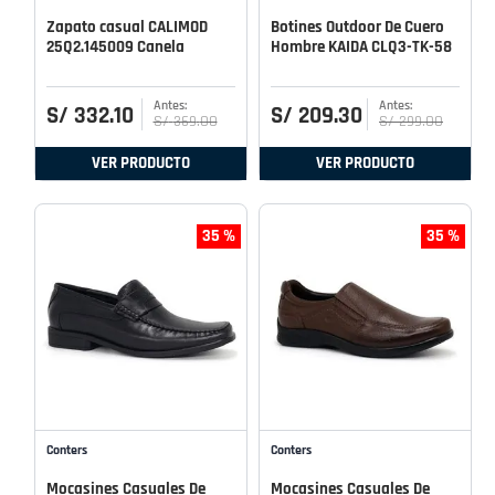
Zapato casual CALIMOD
Botines Outdoor De Cuero
25Q2.145009 Canela
Hombre KAIDA CLQ3-TK-58
S/
332
.
10
S/
209
.
30
S/
369
.
00
S/
299
.
00
VER PRODUCTO
VER PRODUCTO
35 %
35 %
Conters
Conters
Mocasines Casuales De
Mocasines Casuales De