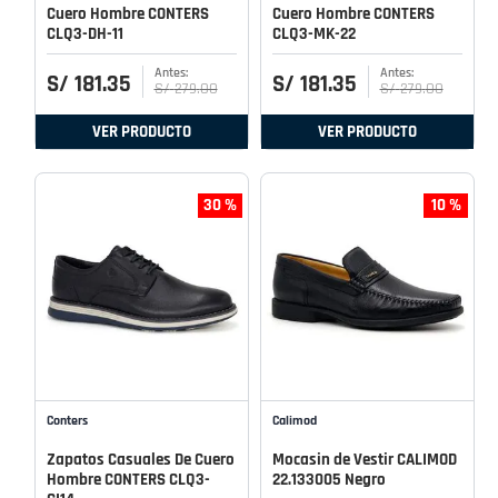
Cuero Hombre CONTERS
Cuero Hombre CONTERS
CLQ3-DH-11
CLQ3-MK-22
S/
181
.
35
S/
181
.
35
S/
279
.
00
S/
279
.
00
VER PRODUCTO
VER PRODUCTO
30 %
10 %
Conters
Calimod
Zapatos Casuales De Cuero
Mocasin de Vestir CALIMOD
Hombre CONTERS CLQ3-
22.133005 Negro