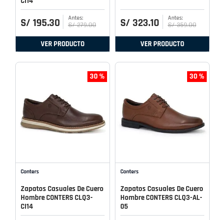
CI14
S/
195
.
30
S/
323
.
10
S/
279
.
00
S/
359
.
00
VER PRODUCTO
VER PRODUCTO
30 %
30 %
Conters
Conters
Zapatos Casuales De Cuero
Zapatos Casuales De Cuero
Hombre CONTERS CLQ3-
Hombre CONTERS CLQ3-AL-
CI14
05