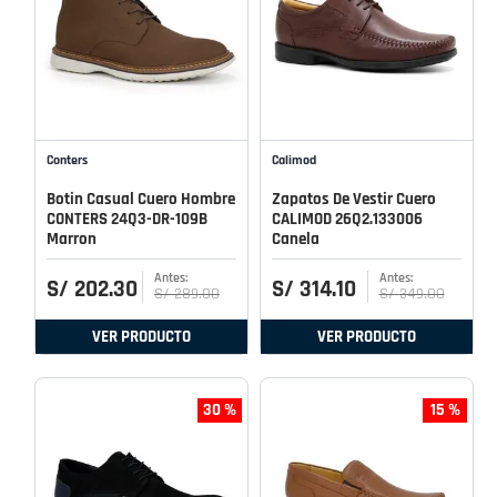
Conters
Calimod
Botin Casual Cuero Hombre
Zapatos De Vestir Cuero
CONTERS 24Q3-DR-109B
CALIMOD 26Q2.133006
Marron
Canela
S/
202
.
30
S/
314
.
10
S/
289
.
00
S/
349
.
00
VER PRODUCTO
VER PRODUCTO
30 %
15 %