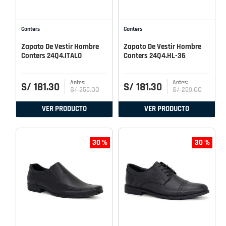
Conters
Conters
Zapato De Vestir Hombre
Zapato De Vestir Hombre
Conters 24Q4.ITALO
Conters 24Q4.HL-36
S/
181
.
30
S/
181
.
30
S/
259
.
00
S/
259
.
00
VER PRODUCTO
VER PRODUCTO
30 %
30 %