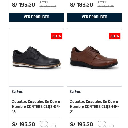
S/
195
.
30
S/
188
.
30
S/
279
.
00
S/
269
.
00
VER PRODUCTO
VER PRODUCTO
30 %
30 %
Conters
Conters
Zapatos Casuales De Cuero
Zapatos Casuales De Cuero
Hombre CONTERS CLQ3-DR-
Hombre CONTERS CLQ3-MK-
18
21
S/
195
.
30
S/
195
.
30
S/
279
.
00
S/
279
.
00