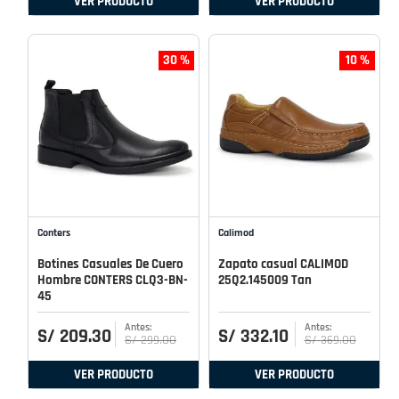
VER PRODUCTO
VER PRODUCTO
30 %
10 %
Conters
Calimod
Botines Casuales De Cuero
Zapato casual CALIMOD
Hombre CONTERS CLQ3-BN-
25Q2.145009 Tan
45
S/
209
.
30
S/
332
.
10
S/
299
.
00
S/
369
.
00
VER PRODUCTO
VER PRODUCTO