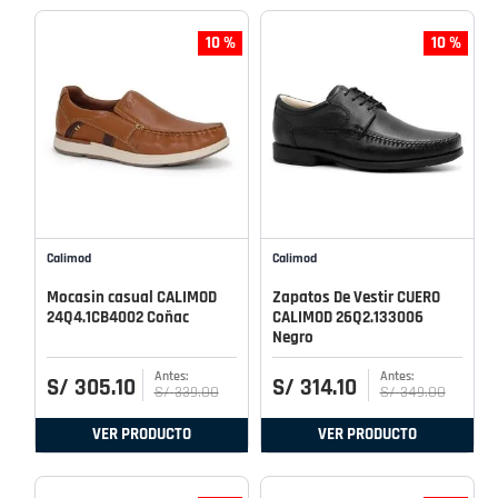
10 %
10 %
Calimod
Calimod
Mocasin casual CALIMOD
Zapatos De Vestir CUERO
24Q4.1CB4002 Coñac
CALIMOD 26Q2.133006
Negro
S/
305
.
10
S/
314
.
10
S/
339
.
00
S/
349
.
00
VER PRODUCTO
VER PRODUCTO