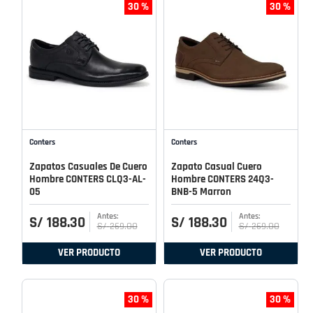
30 %
30 %
Conters
Conters
Zapatos Casuales De Cuero
Zapato Casual Cuero
Hombre CONTERS CLQ3-AL-
Hombre CONTERS 24Q3-
05
BNB-5 Marron
S/
188
.
30
S/
188
.
30
S/
269
.
00
S/
269
.
00
VER PRODUCTO
VER PRODUCTO
30 %
30 %