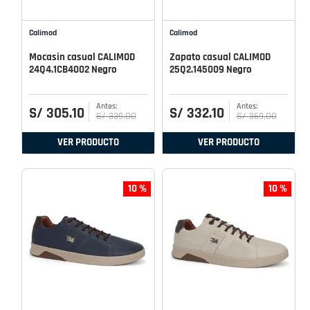
Calimod
Calimod
Mocasin casual CALIMOD
Zapato casual CALIMOD
24Q4.1CB4002 Negro
25Q2.145009 Negro
S/
305
.
10
S/
332
.
10
S/
339
.
00
S/
369
.
00
VER PRODUCTO
VER PRODUCTO
10 %
10 %