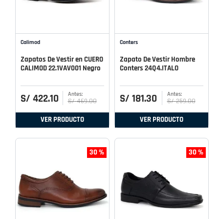
Calimod
Conters
Zapatos De Vestir en CUERO
Zapato De Vestir Hombre
CALIMOD 22.1VAV001 Negro
Conters 24Q4.ITALO
S/
422
.
10
S/
181
.
30
S/
469
.
00
S/
259
.
00
VER PRODUCTO
VER PRODUCTO
30 %
30 %