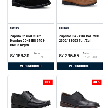
Conters
Calimod
Zapato Casual Cuero
Zapatos De Vestir CALIMOD
Hombre CONTERS 24Q3-
26Q2.133003 Tan/Cali
BNB-5 Negro
S/
188
.
30
S/
296
.
65
S/
269
.
00
S/
349
.
00
VER PRODUCTO
VER PRODUCTO
10 %
30 %