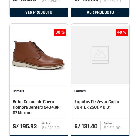
S/
259
.
00
S/
279
.
90
VER PRODUCTO
VER PRODUCTO
30 %
40 %
Conters
Conters
Botin Casual de Cuero
Zapatos De Vestir Cuero
Hombre Conters 24Q4.ON-
CONTER 25Q1.MK-01
07 Marron
S/
195
.
93
S/
131
.
40
S/
279
.
90
S/
219
.
00