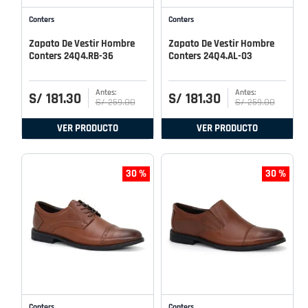
Conters
Conters
Zapato De Vestir Hombre
Zapato De Vestir Hombre
Conters 24Q4.RB-36
Conters 24Q4.AL-03
S/
181
.
30
S/
181
.
30
S/
259
.
00
S/
259
.
00
VER PRODUCTO
VER PRODUCTO
30 %
30 %
Conters
Conters