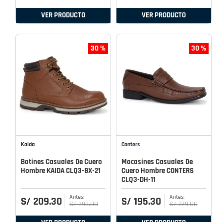
VER PRODUCTO
VER PRODUCTO
30 %
30 %
Kaida
Conters
Botines Casuales De Cuero
Mocasines Casuales De
Hombre KAIDA CLQ3-BX-21
Cuero Hombre CONTERS
CLQ3-DH-11
S/
209
.
30
S/
195
.
30
S/
299
.
00
S/
279
.
00