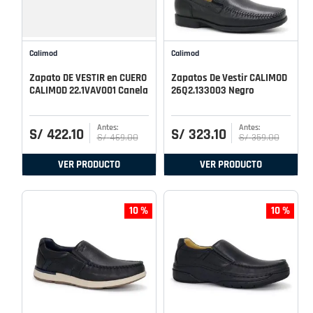
Calimod
Calimod
Zapato DE VESTIR en CUERO
Zapatos De Vestir CALIMOD
CALIMOD 22.1VAV001 Canela
26Q2.133003 Negro
S/
422
.
10
S/
323
.
10
S/
469
.
00
S/
359
.
00
VER PRODUCTO
VER PRODUCTO
10 %
10 %