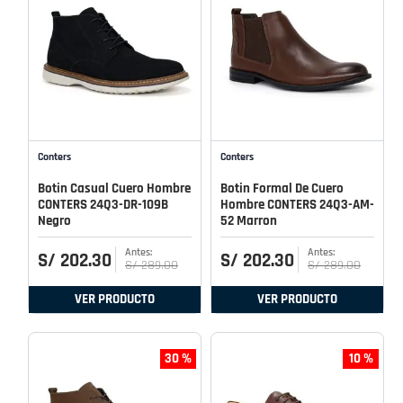
Conters
Conters
Botin Casual Cuero Hombre
Botin Formal De Cuero
CONTERS 24Q3-DR-109B
Hombre CONTERS 24Q3-AM-
Negro
52 Marron
S/
202
.
30
S/
202
.
30
S/
289
.
00
S/
289
.
00
VER PRODUCTO
VER PRODUCTO
30 %
10 %