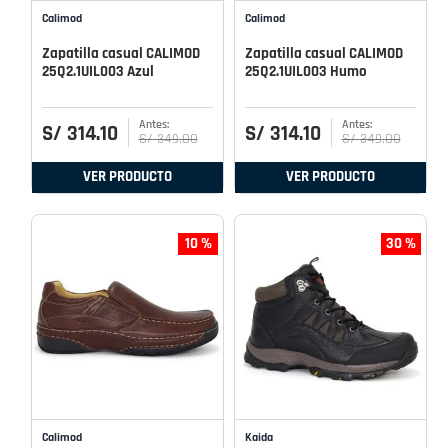
Calimod
Calimod
Zapatilla casual CALIMOD
Zapatilla casual CALIMOD
25Q2.1UIL003 Azul
25Q2.1UIL003 Humo
S/
314
.
10
S/
314
.
10
S/
349
.
00
S/
349
.
00
VER PRODUCTO
VER PRODUCTO
10 %
30 %
Calimod
Kaida