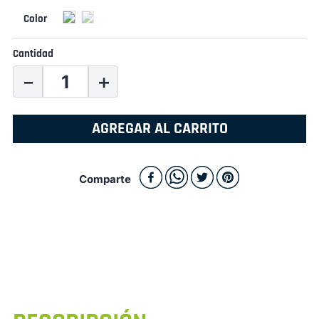
Cantidad
－
＋
AGREGAR AL CARRITO
Comparte