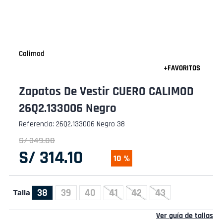
Calimod
Zapatos De Vestir CUERO CALIMOD
26Q2.133006 Negro
Referencia
:
26Q2.133006 Negro 38
S/
349
.
00
S/
314
.
10
10 %
38
39
40
41
42
43
Talla
Ver guía de tallas