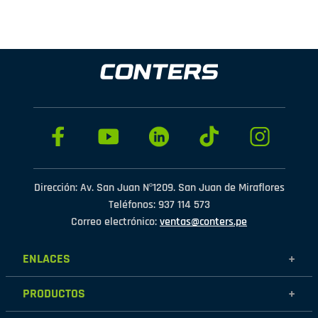
Dirección: Av. San Juan Nº1209. San Juan de Miraflores
Teléfonos: 937 114 573
Correo electrónico:
ventas@conters.pe
ENLACES
+
Mujer
PRODUCTOS
+
Hombre
Calzados