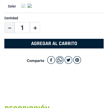
Cantidad
－
＋
AGREGAR AL CARRITO
Comparte