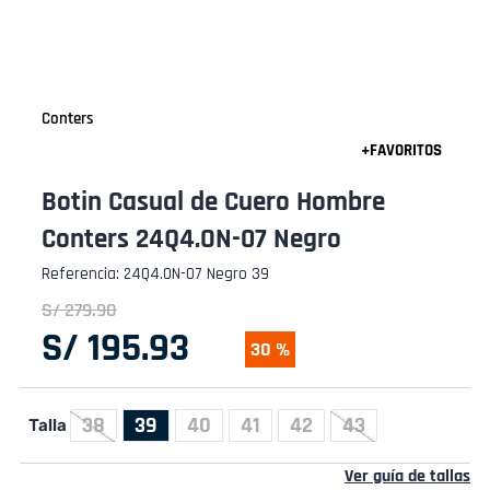
Conters
Botin Casual de Cuero Hombre
Conters 24Q4.ON-07 Negro
Referencia
:
24Q4.ON-07 Negro 39
S/
279
.
90
S/
195
.
93
30 %
38
39
40
41
42
43
Talla
Ver guía de tallas