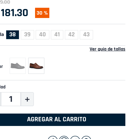
9
.
00
181
.
30
30 %
38
39
40
41
42
43
la
Ver guía de tallas
dad
＋
AGREGAR AL CARRITO