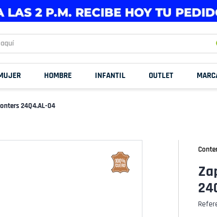
uí
MUJER
HOMBRE
INFANTIL
OUTLET
MARC
Conters 24Q4.AL-04
Conte
Za
24
Refer