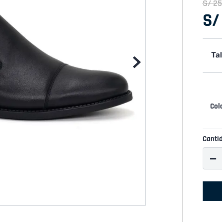
S/
25
S/
Tal
Canti
－