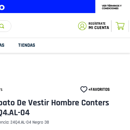
ESTADO DE
TU PEDIDO
MI CUENTA
AS
TIENDAS
rs
pato De Vestir Hombre Conters
Q4.AL-04
encia
:
24Q4.AL-04 Negro 38