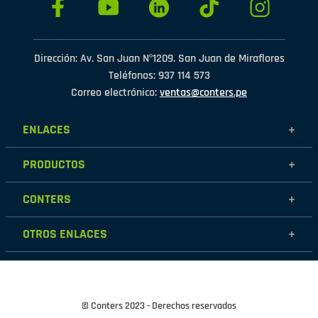
Dirección: Av. San Juan Nº1209. San Juan de Miraflores
Teléfonos: 937 114 573
Correo electrónico:
ventas@conters.pe
ENLACES
+
Mujer
PRODUCTOS
+
Hombre
Calzados
Niños
CONTERS
+
Zapatillas
Outlet
Nosotros
Accesorios
OTROS ENLACES
+
Contáctanos
Destacados
Políticas de garantía
Tiendas
Políticas de protección de datos personales
Términos y condiciones
© Conters 2023 - Derechos reservados
Cambios y devoluciones