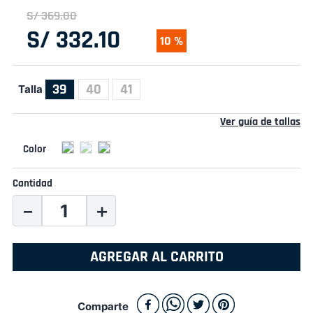
S/
369
.
00
S/
332
.
10
10 %
39
40
41
Talla
Ver guía de tallas
Cantidad
－
＋
AGREGAR AL CARRITO
Comparte