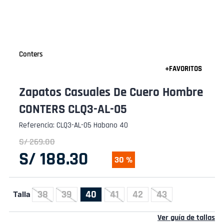
Conters
Zapatos Casuales De Cuero Hombre
CONTERS CLQ3-AL-05
Referencia
:
CLQ3-AL-05 Habano 40
S/
269
.
00
S/
188
.
30
30 %
38
39
40
41
42
43
Talla
Ver guía de tallas