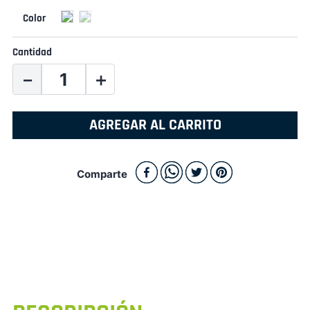
Cantidad
－
＋
AGREGAR AL CARRITO
Comparte