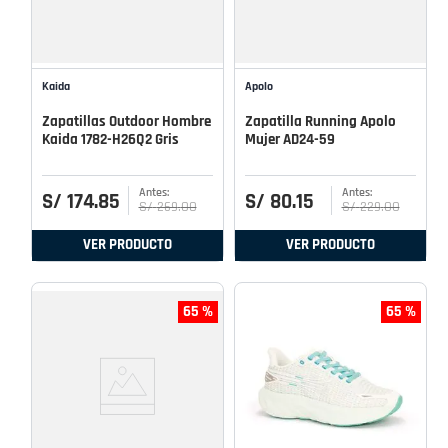
Kaida
Apolo
Zapatillas Outdoor Hombre
Zapatilla Running Apolo
Kaida 1782-H26Q2 Gris
Mujer AD24-59
S/
174
.
85
S/
80
.
15
S/
269
.
00
S/
229
.
00
VER PRODUCTO
VER PRODUCTO
65 %
65 %