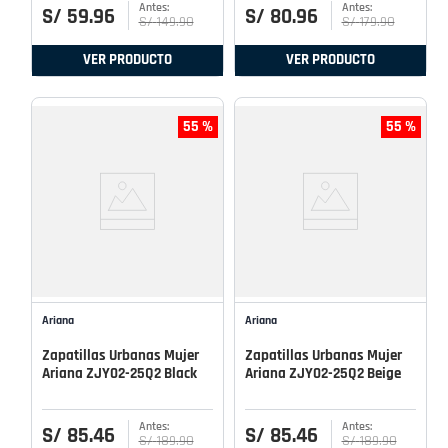
S/
59
.
96
S/
80
.
96
S/
149
.
90
S/
179
.
90
VER PRODUCTO
VER PRODUCTO
55 %
55 %
Ariana
Ariana
Zapatillas Urbanas Mujer
Zapatillas Urbanas Mujer
Ariana ZJY02-25Q2 Black
Ariana ZJY02-25Q2 Beige
S/
85
.
46
S/
85
.
46
S/
189
.
90
S/
189
.
90