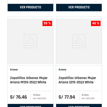
VER PRODUCTO
VER PRODUCTO
55 %
40 %
Ariana
Ariana
Zapatillas Urbanas Mujer
Zapatillas Urbanas Mujer
Ariana M159-25Q2 White
Ariana 2215-25Q2 White
S/
76
.
46
S/
77
.
94
S/
169
.
90
S/
129
.
90