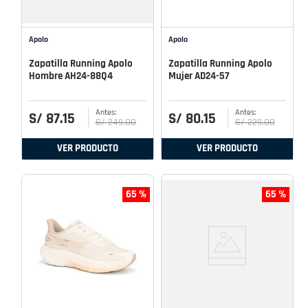
Apolo
Apolo
Zapatilla Running Apolo
Zapatilla Running Apolo
Hombre AH24-88Q4
Mujer AD24-57
S/
87
.
15
S/
80
.
15
S/
249
.
00
S/
229
.
00
VER PRODUCTO
VER PRODUCTO
65 %
65 %