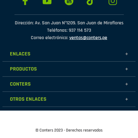
Dirección: Av. San Juan Nº1209. San Juan de Miraflores
Teléfonos: 937 114 573
Correo electrónico:
ventas@conters.pe
ENLACES
+
Mujer
PRODUCTOS
+
Hombre
Calzados
Niños
CONTERS
+
Zapatillas
Outlet
Nosotros
Accesorios
OTROS ENLACES
+
Contáctanos
Destacados
Políticas de garantía
Tiendas
Políticas de protección de datos personales
Términos y condiciones
© Conters 2023 - Derechos reservados
Cambios y devoluciones