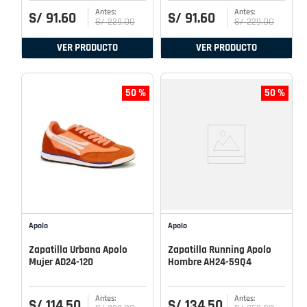
S/
91
.
60
S/
91
.
60
S/
229
.
00
S/
229
.
00
VER PRODUCTO
VER PRODUCTO
50 %
50 %
Apolo
Apolo
Zapatilla Urbana Apolo
Zapatilla Running Apolo
Mujer AD24-120
Hombre AH24-59Q4
S/
114
.
50
S/
134
.
50