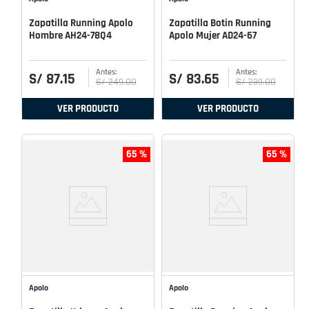
Zapatilla Running Apolo
Zapatilla Botin Running
Hombre AH24-78Q4
Apolo Mujer AD24-67
S/
87
.
15
S/
83
.
65
S/
249
.
00
S/
239
.
00
VER PRODUCTO
VER PRODUCTO
65 %
65 %
Apolo
Apolo