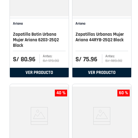
Ariana
Ariana
Zapatilla Botin Urbana
Zapatillas Urbanas Mujer
Mujer Ariana 6203-25Q2
Ariana 44RYB-25Q2 Black
Black
S/
80
.
96
S/
75
.
96
S/
179
.
90
S/
189
.
90
VER PRODUCTO
VER PRODUCTO
40 %
60 %