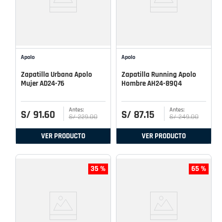
Apolo
Apolo
Zapatilla Urbana Apolo
Zapatilla Running Apolo
Mujer AD24-76
Hombre AH24-89Q4
S/
91
.
60
S/
87
.
15
S/
229
.
00
S/
249
.
00
VER PRODUCTO
VER PRODUCTO
35 %
65 %