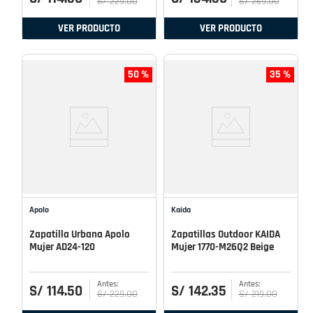
S/
229
.
00
S/
269
.
00
VER PRODUCTO
VER PRODUCTO
50 %
35 %
Apolo
Kaida
Zapatilla Urbana Apolo
Zapatillas Outdoor KAIDA
Mujer AD24-120
Mujer 1770-M26Q2 Beige
S/
114
.
50
S/
142
.
35
S/
229
.
00
S/
219
.
00