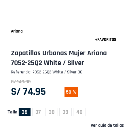
Ariana
Zapatillas Urbanas Mujer Ariana
7052-25Q2 White / Silver
Referencia
:
7052-25Q2 White / Silver 36
S/
149
.
90
S/
74
.
95
50 %
36
37
38
39
40
Talla
Ver guía de tallas