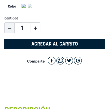
Cantidad
－
＋
AGREGAR AL CARRITO
Comparte