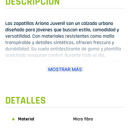
DESCRIPCIÓN
Las zapatillas Ariana Juvenil son un calzado urbano
diseñado para jóvenes que buscan estilo, comodidad y
versatilidad. Con materiales resistentes como malla
transpirable y detalles sintéticos, ofrecen frescura y
durabilidad. Su suela antideslizante de goma y plantilla
acolchada aseguran confort durante todo el día,
mientras que su diseño moderno y práctico, con opciones
de cierre de cordones o velcro, las convierte en ideales
MOSTRAR MÁS
para actividades diarias, casuales o deportivas.
Perfectas para complementar cualquier outfit juvenil con
un toque fresco y urbano.
DETALLES
Material
Micro fibra