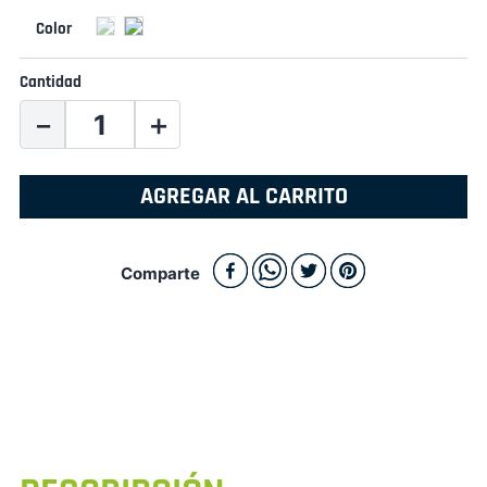
Cantidad
－
＋
AGREGAR AL CARRITO
Comparte