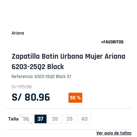
Ariana
Zapatilla Botin Urbana Mujer Ariana
6203-25Q2 Black
Referencia
:
6203-25Q2 Black 37
S/
179
.
90
S/
80
.
96
55 %
36
37
38
39
40
Talla
Ver guía de tallas