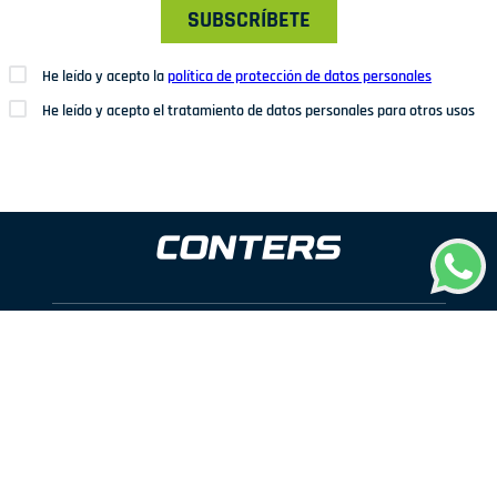
SUBSCRÍBETE
He leído y acepto la
política de protección de datos personales
He leído y acepto el tratamiento de datos personales para otros usos
Dirección: Av. San Juan Nº1209. San Juan de Miraflores
Teléfonos: 937 114 573
Correo electrónico:
ventas@conters.pe