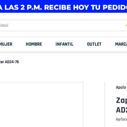
uí
MUJER
HOMBRE
INFANTIL
OUTLET
MARC
jer AD24-76
Apolo
Zap
AD
Refer