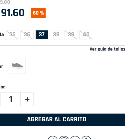
9
.
00
91
.
60
60 %
35
36
37
38
39
40
la
Ver guía de tallas
dad
＋
AGREGAR AL CARRITO