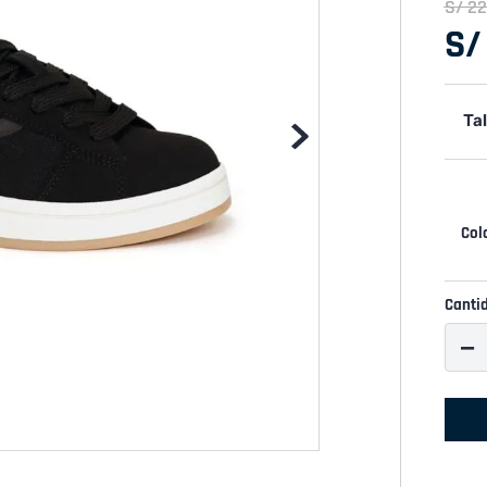
S/
22
S/
Tal
Canti
－