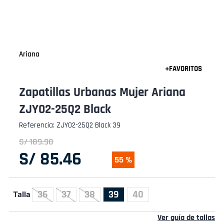
Ariana
Zapatillas Urbanas Mujer Ariana
ZJY02-25Q2 Black
Referencia
:
ZJY02-25Q2 Black 39
S/
189
.
90
S/
85
.
46
55 %
36
37
38
39
40
Talla
Ver guía de tallas