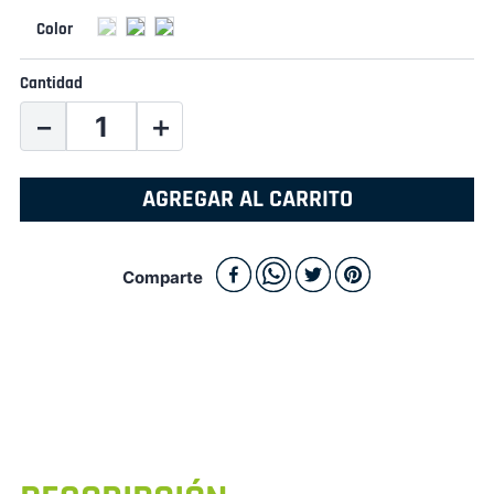
Cantidad
－
＋
AGREGAR AL CARRITO
Comparte