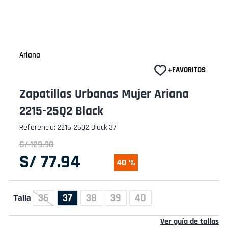
Ariana
Zapatillas Urbanas Mujer Ariana
2215-25Q2 Black
Referencia
:
2215-25Q2 Black 37
S/
129
.
90
S/
77
.
94
40 %
36
37
38
39
40
Talla
Ver guía de tallas