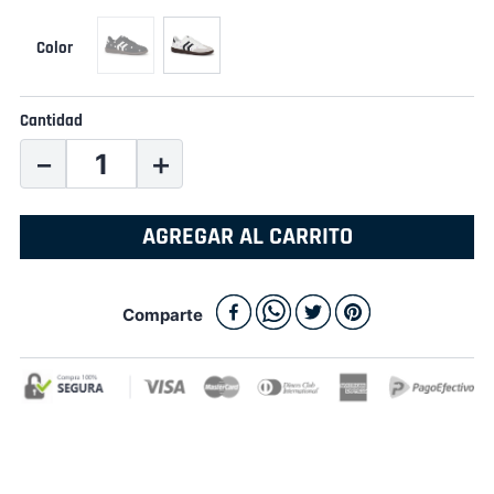
Cantidad
－
＋
AGREGAR AL CARRITO
Comparte