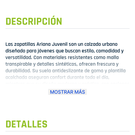
DESCRIPCIÓN
Las zapatillas Ariana Juvenil son un calzado urbano
diseñado para jóvenes que buscan estilo, comodidad y
versatilidad. Con materiales resistentes como malla
transpirable y detalles sintéticos, ofrecen frescura y
durabilidad. Su suela antideslizante de goma y plantilla
acolchada aseguran confort durante todo el día,
mientras que su diseño moderno y práctico, con opciones
de cierre de cordones o velcro, las convierte en ideales
MOSTRAR MÁS
para actividades diarias, casuales o deportivas.
Perfectas para complementar cualquier outfit juvenil con
un toque fresco y urbano.
DETALLES