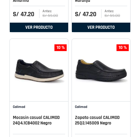
Amarillo
Naranja
S/
47
.
20
S/
47
.
20
S/
59
.
00
S/
59
.
00
VER PRODUCTO
VER PRODUCTO
10 %
10 %
Calimod
Calimod
Mocasin casual CALIMOD
Zapato casual CALIMOD
24Q4.1CB4002 Negro
25Q2.145009 Negro