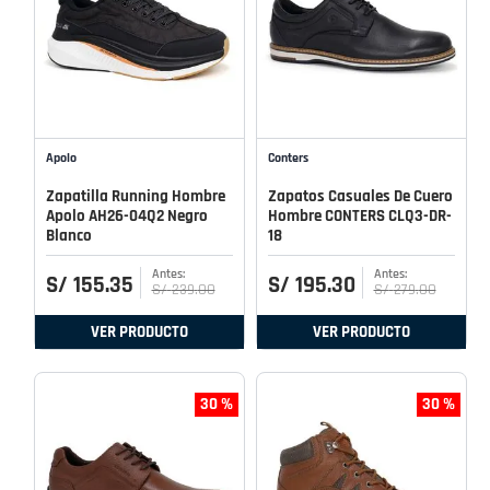
Apolo
Conters
Zapatilla Running Hombre
Zapatos Casuales De Cuero
Apolo AH26-04Q2 Negro
Hombre CONTERS CLQ3-DR-
Blanco
18
S/
155
.
35
S/
195
.
30
S/
239
.
00
S/
279
.
00
VER PRODUCTO
VER PRODUCTO
30 %
30 %