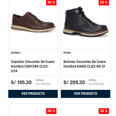
30 %
30 %
Conters
Kaida
Zapatos Casuales De Cuero
Botines Casuales De Cuero
Hombre CONTERS CLQ3-
Hombre KAIDA CLQ3-BX-21
CI14
S/
195
.
30
S/
209
.
30
S/
279
.
00
S/
299
.
00
VER PRODUCTO
VER PRODUCTO
30 %
35 %