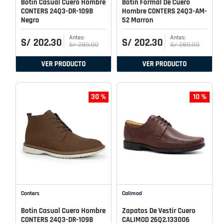
Botin Casual Cuero Hombre
Botin Formal De Cuero
CONTERS 24Q3-DR-109B
Hombre CONTERS 24Q3-AM-
Negro
52 Marron
S/
202
.
30
S/
202
.
30
S/
289
.
00
S/
289
.
00
VER PRODUCTO
VER PRODUCTO
30 %
10 %
Conters
Calimod
Botin Casual Cuero Hombre
Zapatos De Vestir Cuero
CONTERS 24Q3-DR-109B
CALIMOD 26Q2.133006