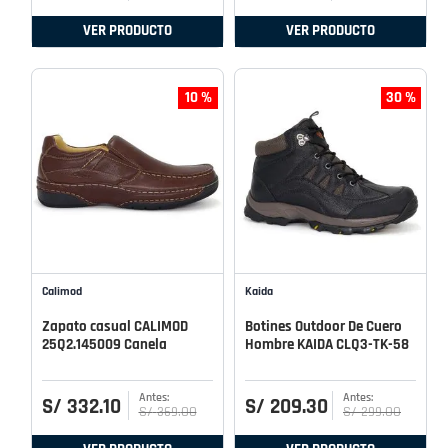
VER PRODUCTO
VER PRODUCTO
10 %
30 %
Calimod
Kaida
Zapato casual CALIMOD
Botines Outdoor De Cuero
25Q2.145009 Canela
Hombre KAIDA CLQ3-TK-58
S/
332
.
10
S/
209
.
30
S/
369
.
00
S/
299
.
00