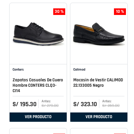
30 %
10 %
Conters
Calimod
Zapatos Casuales De Cuero
Mocasin de Vestir CALIMOD
Hombre CONTERS CLQ3-
22.133005 Negro
CI14
S/
195
.
30
S/
323
.
10
S/
279
.
00
S/
359
.
00
VER PRODUCTO
VER PRODUCTO