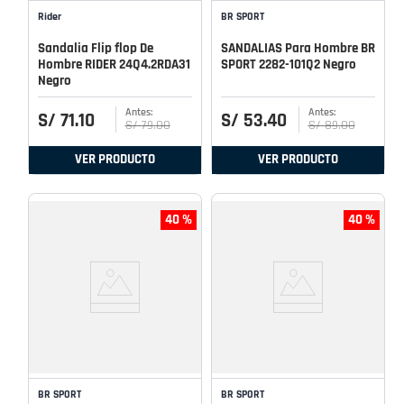
Rider
BR SPORT
Sandalia Flip flop De
SANDALIAS Para Hombre BR
Hombre RIDER 24Q4.2RDA31
SPORT 2282-101Q2 Negro
Negro
S/
71
.
10
S/
53
.
40
S/
79
.
00
S/
89
.
00
VER PRODUCTO
VER PRODUCTO
40 %
40 %
BR SPORT
BR SPORT