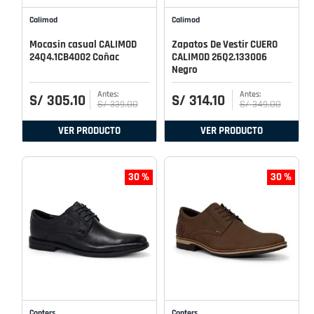
Calimod
Calimod
Mocasin casual CALIMOD
Zapatos De Vestir CUERO
24Q4.1CB4002 Coñac
CALIMOD 26Q2.133006
Negro
S/
305
.
10
S/
314
.
10
S/
339
.
00
S/
349
.
00
VER PRODUCTO
VER PRODUCTO
30 %
30 %
Conters
Conters