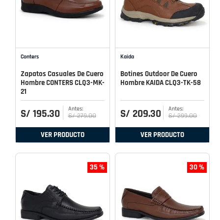
Conters
Kaida
Zapatos Casuales De Cuero
Botines Outdoor De Cuero
Hombre CONTERS CLQ3-MK-
Hombre KAIDA CLQ3-TK-58
21
S/
195
.
30
S/
209
.
30
S/
279
.
00
S/
299
.
00
VER PRODUCTO
VER PRODUCTO
35 %
30 %