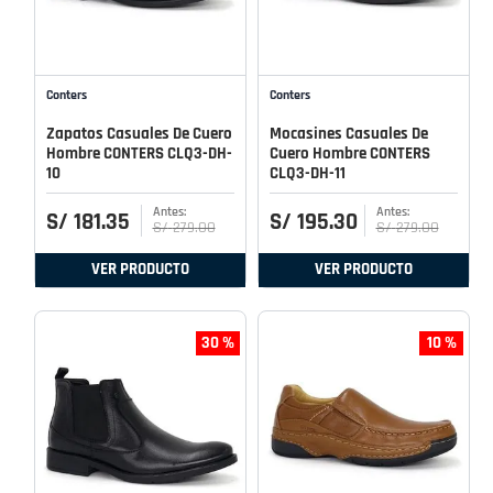
Conters
Conters
Zapatos Casuales De Cuero
Mocasines Casuales De
Hombre CONTERS CLQ3-DH-
Cuero Hombre CONTERS
10
CLQ3-DH-11
S/
181
.
35
S/
195
.
30
S/
279
.
00
S/
279
.
00
VER PRODUCTO
VER PRODUCTO
30 %
10 %