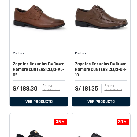
Conters
Conters
Zapatos Casuales De Cuero
Zapatos Casuales De Cuero
Hombre CONTERS CLQ3-AL-
Hombre CONTERS CLQ3-DH-
05
10
S/
188
.
30
S/
181
.
35
S/
269
.
00
S/
279
.
00
VER PRODUCTO
VER PRODUCTO
35 %
30 %