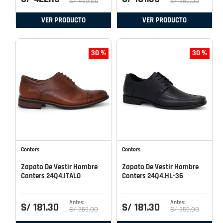
S/
469
.
00
S/
259
.
00
VER PRODUCTO
VER PRODUCTO
30 %
30 %
Conters
Conters
Zapato De Vestir Hombre
Zapato De Vestir Hombre
Conters 24Q4.ITALO
Conters 24Q4.HL-36
S/
181
.
30
S/
181
.
30
S/
259
.
00
S/
259
.
00