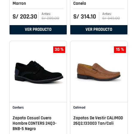
Marron
Canela
S/
202
.
30
S/
314
.
10
S/
289
.
00
S/
349
.
00
VER PRODUCTO
VER PRODUCTO
30 %
15 %
Conters
Calimod
Zapato Casual Cuero
Zapatos De Vestir CALIMOD
Hombre CONTERS 24Q3-
26Q2.133003 Tan/Cali
BNB-5 Negro