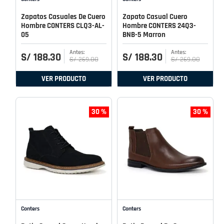
Zapatos Casuales De Cuero
Zapato Casual Cuero
Hombre CONTERS CLQ3-AL-
Hombre CONTERS 24Q3-
05
BNB-5 Marron
S/
188
.
30
S/
188
.
30
S/
269
.
00
S/
269
.
00
VER PRODUCTO
VER PRODUCTO
30 %
30 %
Conters
Conters