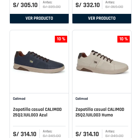
S/
305
.
10
S/
332
.
10
S/
339
.
00
S/
369
.
00
VER PRODUCTO
VER PRODUCTO
10 %
10 %
Calimod
Calimod
Zapatilla casual CALIMOD
Zapatilla casual CALIMOD
25Q2.1UIL003 Azul
25Q2.1UIL003 Humo
S/
314
.
10
S/
314
.
10
S/
349
.
00
S/
349
.
00