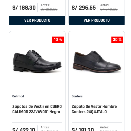
S/
188
.
30
S/
296
.
65
S/
269
.
00
S/
349
.
00
VER PRODUCTO
VER PRODUCTO
10 %
30 %
Calimod
Conters
Zapatos De Vestir en CUERO
Zapato De Vestir Hombre
CALIMOD 22.1VAV001 Negro
Conters 24Q4.ITALO
S/
422
.
10
S/
181
.
30