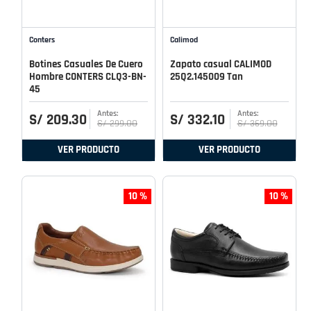
Conters
Calimod
Botines Casuales De Cuero
Zapato casual CALIMOD
Hombre CONTERS CLQ3-BN-
25Q2.145009 Tan
45
S/
209
.
30
S/
332
.
10
S/
299
.
00
S/
369
.
00
VER PRODUCTO
VER PRODUCTO
10 %
10 %