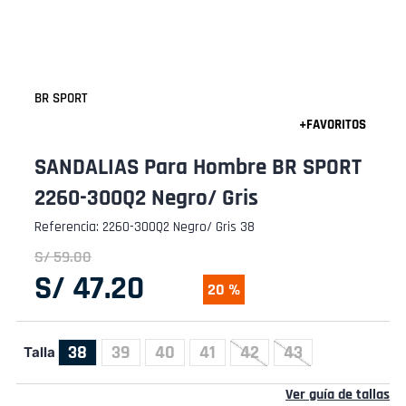
BR SPORT
SANDALIAS Para Hombre BR SPORT
2260-300Q2 Negro/ Gris
Referencia
:
2260-300Q2 Negro/ Gris 38
S/
59
.
00
S/
47
.
20
20 %
38
39
40
41
42
43
Talla
Ver guía de tallas