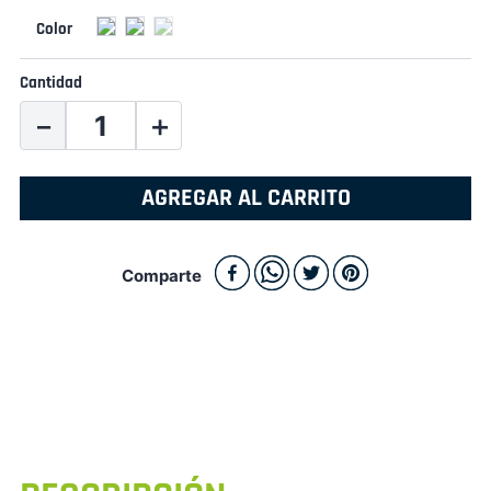
Cantidad
－
＋
AGREGAR AL CARRITO
Comparte