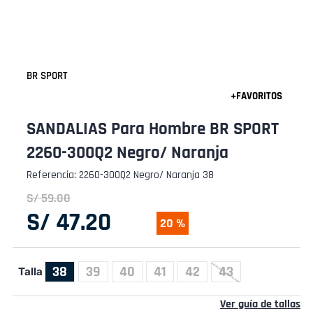
BR SPORT
SANDALIAS Para Hombre BR SPORT
2260-300Q2 Negro/ Naranja
Referencia
:
2260-300Q2 Negro/ Naranja 38
S/
59
.
00
S/
47
.
20
20 %
38
39
40
41
42
43
Talla
Ver guía de tallas