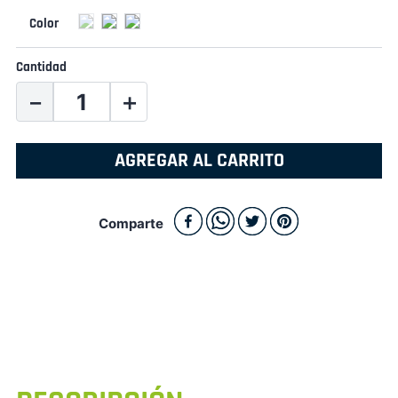
Cantidad
－
＋
AGREGAR AL CARRITO
Comparte