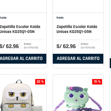
Kaida
Kaida
Zapatilla Escolar Kaida
Zapatilla Escolar Kaida
Unisex KD25Q1-05N
Unisex KD25Q1-05N
S/
62
.
96
S/
62
.
96
S/
179
.
90
S/
179
.
90
AGREGAR AL CARRITO
AGREGAR AL CARRITO
20 %
15 %