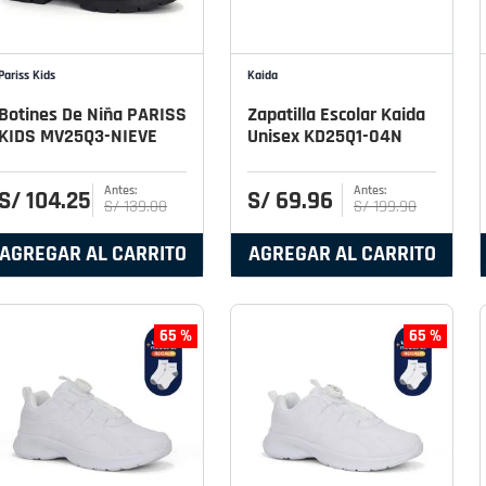
Pariss Kids
Kaida
Botines De Niña PARISS
Zapatilla Escolar Kaida
KIDS MV25Q3-NIEVE
Unisex KD25Q1-04N
S/
104
.
25
S/
69
.
96
S/
139
.
00
S/
199
.
90
AGREGAR AL CARRITO
AGREGAR AL CARRITO
65 %
65 %