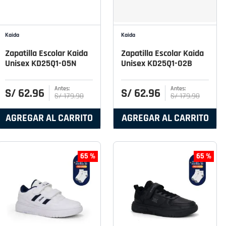
Kaida
Kaida
Zapatilla Escolar Kaida
Zapatilla Escolar Kaida
Unisex KD25Q1-05N
Unisex KD25Q1-02B
S/
62
.
96
S/
62
.
96
S/
179
.
90
S/
179
.
90
AGREGAR AL CARRITO
AGREGAR AL CARRITO
65 %
65 %