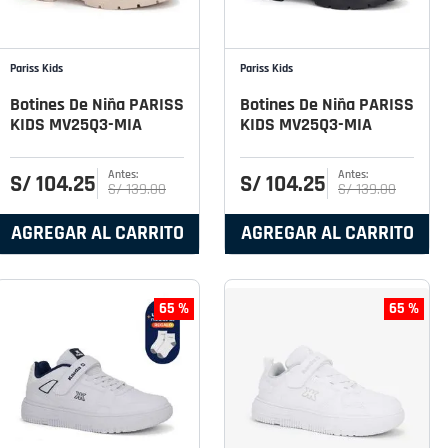
Pariss Kids
Pariss Kids
Botines De Niña PARISS
Botines De Niña PARISS
KIDS MV25Q3-MIA
KIDS MV25Q3-MIA
S/
104
.
25
S/
104
.
25
S/
139
.
00
S/
139
.
00
AGREGAR AL CARRITO
AGREGAR AL CARRITO
65 %
65 %