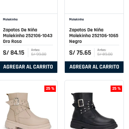
Molekinha
Molekinha
Zapatos De Niña
Zapatos De Niña
Molekinha 252106-1043
Molekinha 252106-1065
Oro Rosa
Negro
S/
84
.
15
S/
75
.
65
S/
99
.
00
S/
89
.
00
AGREGAR AL CARRITO
AGREGAR AL CARRITO
25 %
25 %