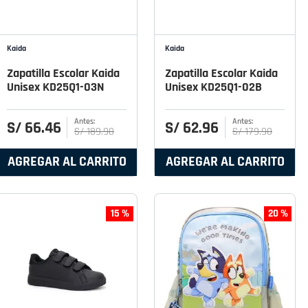
Kaida
Kaida
Zapatilla Escolar Kaida
Zapatilla Escolar Kaida
Unisex KD25Q1-03N
Unisex KD25Q1-02B
S/
66
.
46
S/
62
.
96
S/
189
.
90
S/
179
.
90
AGREGAR AL CARRITO
AGREGAR AL CARRITO
15 %
20 %