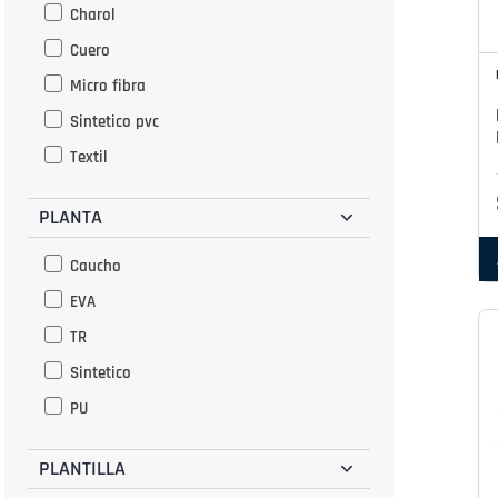
Patrick
Charol
Nude
Cuero
Oro Rosado
Micro fibra
Pink
Sintetico pvc
Plata
Textil
Rojo
Rosado
PLANTA
Fucsia
Caucho
Jade
EVA
TR
Sintetico
PU
PLANTILLA