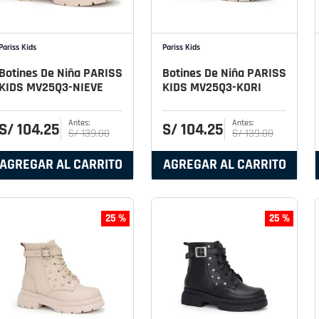
Pariss Kids
Pariss Kids
Botines De Niña PARISS
Botines De Niña PARISS
KIDS MV25Q3-NIEVE
KIDS MV25Q3-KORI
S/
104
.
25
S/
104
.
25
S/
139
.
00
S/
139
.
00
AGREGAR AL CARRITO
AGREGAR AL CARRITO
25 %
25 %