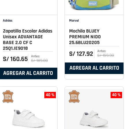
Adidas
Marvel
Zapatilla Escolar Adidas
Mochila BLUEY
Unisex ADVANTAGE
PREMIUM NIDO
BASE 2.0 CF C
25.6BLU20205
25Q1.IE9018
S/
127
.
92
S/
159
.
90
S/
160
.
65
S/
189
.
00
AGREGAR AL CARRITO
AGREGAR AL CARRITO
40 %
40 %