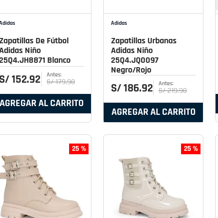
Adidas
Adidas
Zapatillas De Fútbol
Zapatillas Urbanas
Adidas Niño
Adidas Niño
25Q4.JH8871 Blanco
25Q4.JQ0097
Negro/Rojo
S/
152
.
92
S/
179
.
90
S/
186
.
92
S/
219
.
90
AGREGAR AL CARRITO
AGREGAR AL CARRITO
25 %
25 %