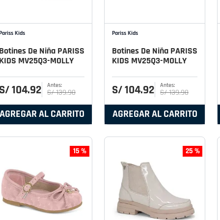
Pariss Kids
Pariss Kids
Botines De Niña PARISS
Botines De Niña PARISS
KIDS MV25Q3-MOLLY
KIDS MV25Q3-MOLLY
S/
104
.
92
S/
104
.
92
S/
139
.
90
S/
139
.
90
AGREGAR AL CARRITO
AGREGAR AL CARRITO
15 %
25 %