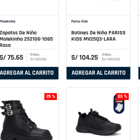
Molekinha
Pariss Kids
Zapatos De Niña
Botines De Niña PARISS
Molekinha 252106-1065
KIDS MV25Q3-LARA
Rosa
S/
75
.
65
S/
104
.
25
S/
89
.
00
S/
139
.
00
AGREGAR AL CARRITO
AGREGAR AL CARRITO
25 %
65 %