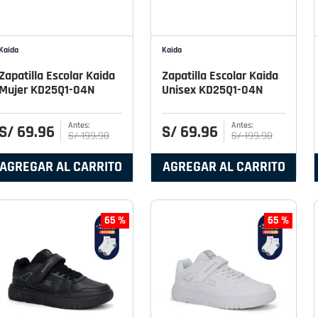
Kaida
Kaida
Zapatilla Escolar Kaida
Zapatilla Escolar Kaida
Mujer KD25Q1-04N
Unisex KD25Q1-04N
S/
69
.
96
S/
69
.
96
S/
199
.
90
S/
199
.
90
AGREGAR AL CARRITO
AGREGAR AL CARRITO
65 %
65 %