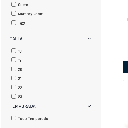
Cuero
Memory Foam
Textil
TALLA
18
19
20
21
22
23
TEMPORADA
24
25
Todo Temporada
26