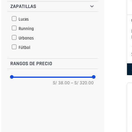
ZAPATILLAS
27
28
Luces
29
Running
30
Urbanas
31
Fútbol
32
32.5
RANGOS DE PRECIO
33
34
S/ 38.00
–
S/ 320.00
34.5
35
35.5
36
36.5