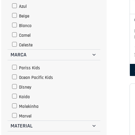
Pantuflas
Azul
Fútbol
Beige
Flip flops
Blanco
Camel
Celeste
MARCA
Cobre
Dorado
Pariss Kids
Gris
Ocean Pacific Kids
Habano
Disney
Lila
Kaida
Marron
Molekinha
Morado
Marvel
Naranja
MATERIAL
Adidas
Negro