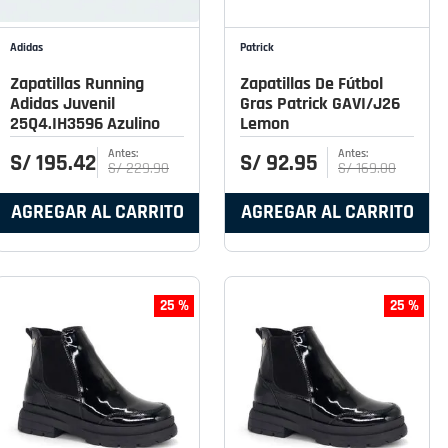
Adidas
Patrick
Zapatillas Running
Zapatillas De Fútbol
Adidas Juvenil
Gras Patrick GAVI/J26
25Q4.IH3596 Azulino
Lemon
S/
195
.
42
S/
92
.
95
S/
229
.
90
S/
169
.
00
AGREGAR AL CARRITO
AGREGAR AL CARRITO
25 %
25 %