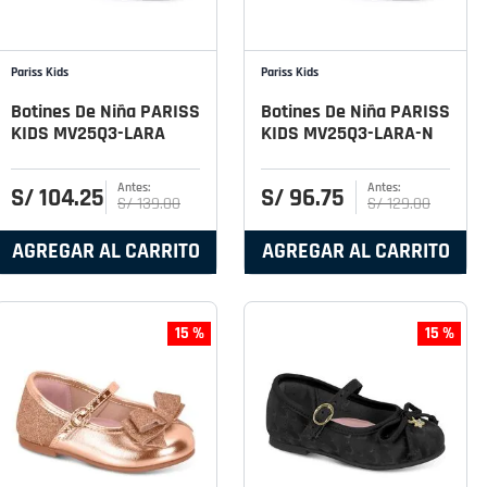
Pariss Kids
Pariss Kids
Botines De Niña PARISS
Botines De Niña PARISS
KIDS MV25Q3-LARA
KIDS MV25Q3-LARA-N
S/
104
.
25
S/
96
.
75
S/
139
.
00
S/
129
.
00
AGREGAR AL CARRITO
AGREGAR AL CARRITO
15 %
15 %