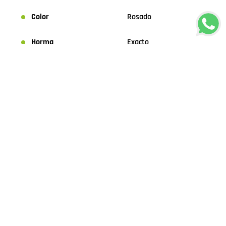
Color
Rosado
Horma
Exacto
COMENTARIOS
Cargando el resumen…
Por favor, inicia sesión para escribir un comentario.
Más reciente
Todos
Cargando comentarios…