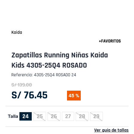
Kaida
Zapatillas Running Niñas Kaida
Kids 4305-25Q4 ROSADO
Referencia
:
4305-25Q4 ROSADO 24
S/
139
.
00
S/
76
.
45
45 %
24
25
26
27
28
29
Talla
Ver guía de tallas