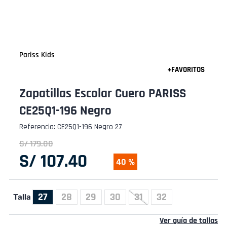
Pariss Kids
Zapatillas Escolar Cuero PARISS
CE25Q1-196 Negro
Referencia
:
CE25Q1-196 Negro 27
S/
179
.
00
S/
107
.
40
40 %
27
28
29
30
31
32
Talla
Ver guía de tallas