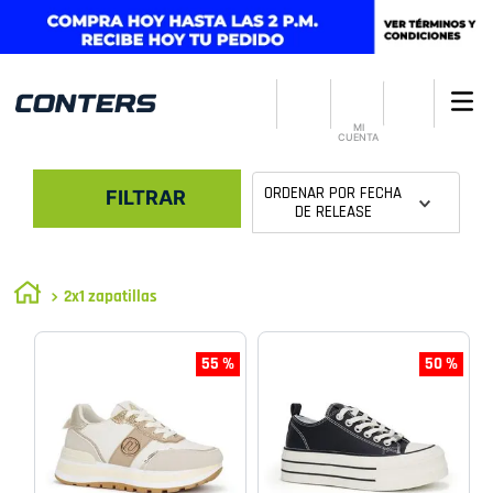
MI
CUENTA
ORDENAR POR
FECHA
FILTRAR
DE RELEASE
2x1 zapatillas
55 %
50 %