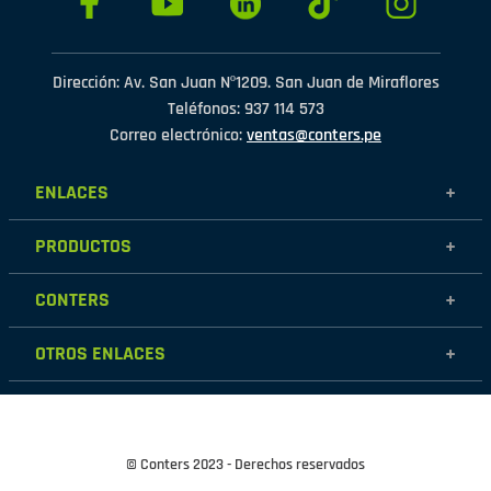
Dirección: Av. San Juan Nº1209. San Juan de Miraflores
Teléfonos: 937 114 573
Correo electrónico:
ventas@conters.pe
ENLACES
+
Mujer
PRODUCTOS
+
Hombre
Calzados
Niños
CONTERS
+
Zapatillas
Outlet
Nosotros
Accesorios
OTROS ENLACES
+
Contáctanos
Destacados
Políticas de garantía
Tiendas
Políticas de protección de datos personales
Términos y condiciones
© Conters 2023 - Derechos reservados
Cambios y devoluciones