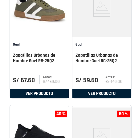
Gael
Gael
Zapatillas Urbanas de
Zapatillas Urbanas de
Hombre Gael RB-25Q2
Hombre Gael RC-25Q2
S/
67
.
60
S/
59
.
60
S/
169
.
00
S/
149
.
00
VER PRODUCTO
VER PRODUCTO
40 %
60 %