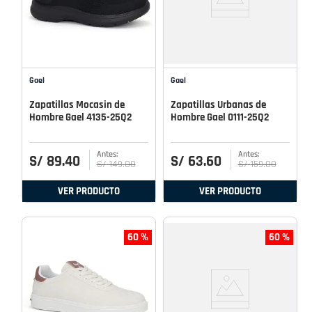
Gael
Gael
Zapatillas Mocasin de
Zapatillas Urbanas de
Hombre Gael 4135-25Q2
Hombre Gael 0111-25Q2
S/
89
.
40
S/
63
.
60
S/
149
.
00
S/
159
.
00
VER PRODUCTO
VER PRODUCTO
60 %
60 %