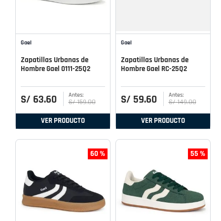
Gael
Gael
Zapatillas Urbanas de
Zapatillas Urbanas de
Hombre Gael 0111-25Q2
Hombre Gael RC-25Q2
S/
63
.
60
S/
59
.
60
S/
159
.
00
S/
149
.
00
VER PRODUCTO
VER PRODUCTO
60 %
55 %