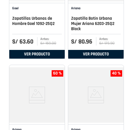
Gael
Ariana
Zapatillas Urbanas de
Zapatilla Botin Urbana
Hombre Gael 1092-25Q2
Mujer Ariana 6203-25Q2
Black
S/
63
.
60
S/
80
.
96
S/
159
.
00
S/
179
.
90
VER PRODUCTO
VER PRODUCTO
60 %
40 %
Ariana
Ariana