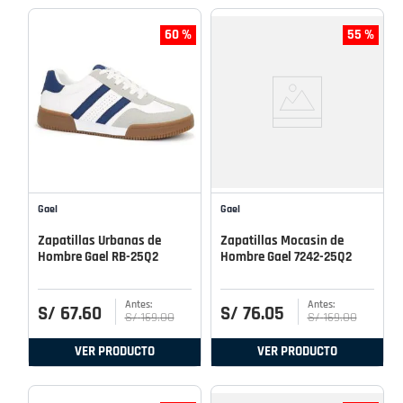
60 %
55 %
Gael
Gael
Zapatillas Urbanas de
Zapatillas Mocasin de
Hombre Gael RB-25Q2
Hombre Gael 7242-25Q2
S/
67
.
60
S/
76
.
05
S/
169
.
00
S/
169
.
00
VER PRODUCTO
VER PRODUCTO