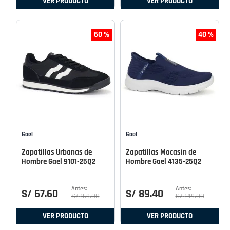
VER PRODUCTO
VER PRODUCTO
60 %
40 %
Gael
Gael
Zapatillas Urbanas de
Zapatillas Mocasin de
Hombre Gael 9101-25Q2
Hombre Gael 4135-25Q2
S/
67
.
60
S/
89
.
40
S/
169
.
00
S/
149
.
00
VER PRODUCTO
VER PRODUCTO