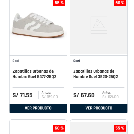
55 %
60 %
Gael
Gael
Zapatillas Urbanas de
Zapatillas Urbanas de
Hombre Gael 5477-25Q2
Hombre Gael 3520-25Q2
S/
71
.
55
S/
67
.
60
S/
159
.
00
S/
169
.
00
VER PRODUCTO
VER PRODUCTO
60 %
55 %