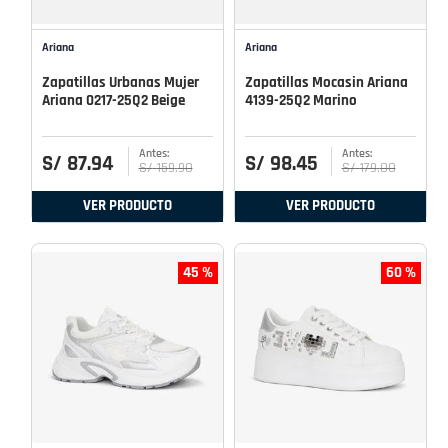
Ariana
Ariana
Zapatillas Urbanas Mujer
Zapatillas Mocasin Ariana
Ariana 0217-25Q2 Beige
4139-25Q2 Marino
S/
87
.
94
S/
98
.
45
S/
159
.
90
S/
179
.
00
VER PRODUCTO
VER PRODUCTO
45 %
60 %