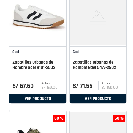
Gael
Gael
Zapatillas Urbanas de
Zapatillas Urbanas de
Hombre Gael 9101-25Q2
Hombre Gael 5477-25Q2
S/
67
.
60
S/
71
.
55
S/
169
.
00
S/
159
.
00
VER PRODUCTO
VER PRODUCTO
60 %
60 %