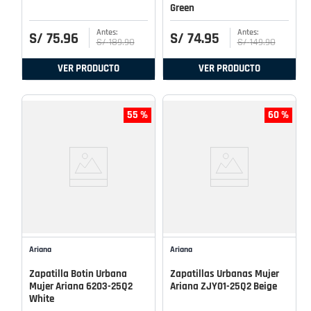
Green
S/
75
.
96
S/
74
.
95
S/
189
.
90
S/
149
.
90
VER PRODUCTO
VER PRODUCTO
55 %
60 %
Ariana
Ariana
Zapatilla Botin Urbana
Zapatillas Urbanas Mujer
Mujer Ariana 6203-25Q2
Ariana ZJY01-25Q2 Beige
White