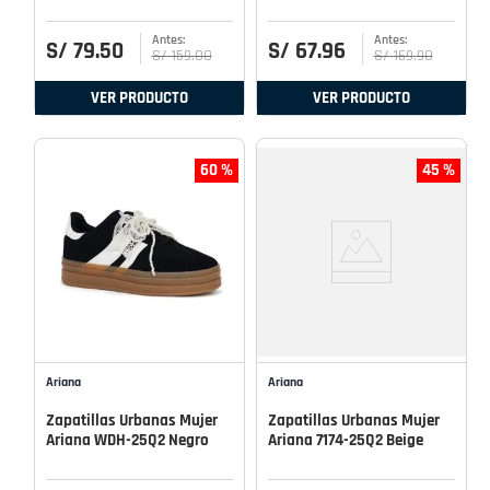
S/
79
.
50
S/
67
.
96
S/
159
.
00
S/
169
.
90
VER PRODUCTO
VER PRODUCTO
60 %
45 %
Ariana
Ariana
Zapatillas Urbanas Mujer
Zapatillas Urbanas Mujer
Ariana WDH-25Q2 Negro
Ariana 7174-25Q2 Beige