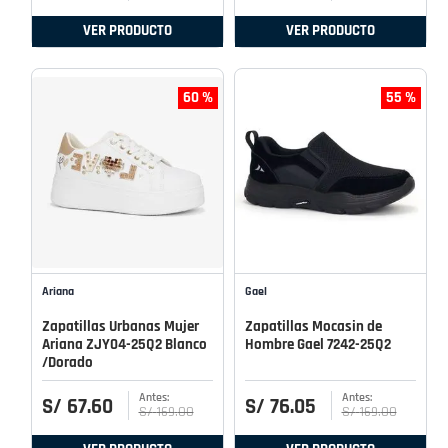
VER PRODUCTO
VER PRODUCTO
60 %
55 %
Ariana
Gael
Zapatillas Urbanas Mujer
Zapatillas Mocasin de
Ariana ZJY04-25Q2 Blanco
Hombre Gael 7242-25Q2
/Dorado
S/
67
.
60
S/
76
.
05
S/
169
.
00
S/
169
.
00