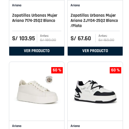
Ariana
Ariana
Zapatillas Urbanas Mujer
Zapatillas Urbanas Mujer
Ariana 7174-25Q2 Blanco
Ariana ZJY04-25Q2 Blanco
/Plata
S/
103
.
95
S/
67
.
60
S/
189
.
00
S/
169
.
00
VER PRODUCTO
VER PRODUCTO
60 %
60 %
Ariana
Ariana