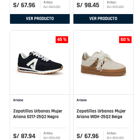
S/
67
.
96
S/
98
.
45
S/
169
.
90
S/
179
.
00
VER PRODUCTO
VER PRODUCTO
45 %
60 %
Ariana
Ariana
Zapatillas Urbanas Mujer
Zapatillas Urbanas Mujer
Ariana 0217-25Q2 Negro
Ariana WDH-25Q2 Beige
S/
87
.
94
S/
67
.
96
S/
159
.
90
S/
169
.
90