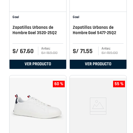
Gael
Gael
Zapatillas Urbanas de
Zapatillas Urbanas de
Hombre Gael 3520-25Q2
Hombre Gael 5477-25Q2
S/
67
.
60
S/
71
.
55
S/
169
.
00
S/
159
.
00
VER PRODUCTO
VER PRODUCTO
60 %
55 %