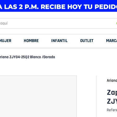
uí
MUJER
HOMBRE
INFANTIL
OUTLET
MARC
Ariana ZJY04-25Q2 Blanco /Dorado
Arian
Zap
ZJ
Refer