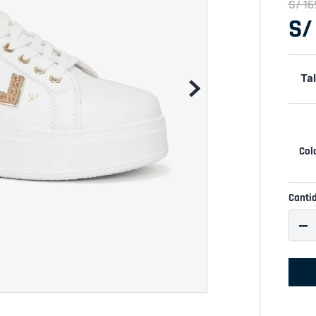
S/
16
S/
Tal
Canti
－