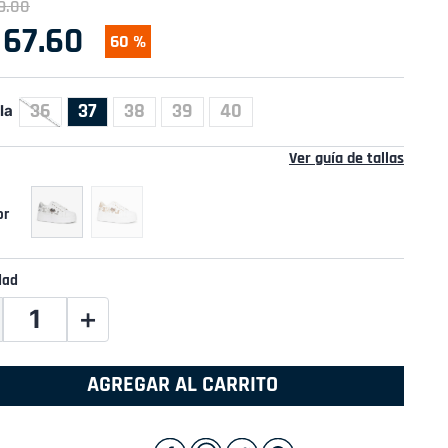
9
.
00
67
.
60
60 %
36
37
38
39
40
la
Ver guía de tallas
dad
＋
AGREGAR AL CARRITO