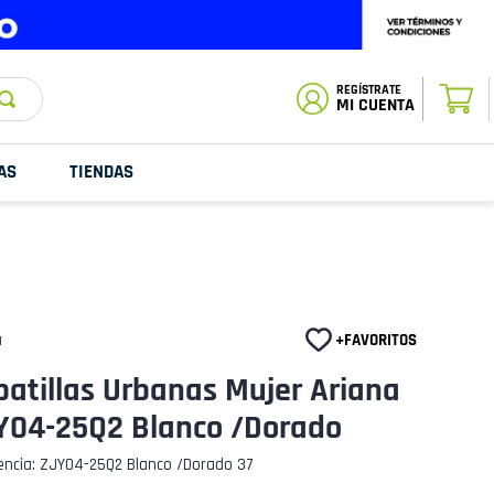
ESTADO DE
TU PEDIDO
MI CUENTA
AS
TIENDAS
a
atillas Urbanas Mujer Ariana
Y04-25Q2 Blanco /Dorado
encia
:
ZJY04-25Q2 Blanco /Dorado 37