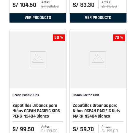
S/
104
.
50
S/
83
.
30
S/
209
.
00
S/
119
.
00
VER PRODUCTO
VER PRODUCTO
50 %
70 %
Ocean Pacific Kids
Ocean Pacific Kids
Zapatillas Urbanas para
Zapatillas Urbanas para
Niños OCEAN PACIFIC KIDS
Niños OCEAN PACIFIC Kids
PENG-N24Q4 Blanco
MARK-N24Q4 Blanco
S/
99
.
50
S/
59
.
70
S/
199
.
00
S/
199
.
00