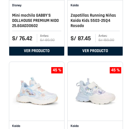
Disney
Kaida
Mini mochila GABBY'S
Zapatillas Running Niñas
DOLLHOUSE PREMIUM NIDO
Kaida Kids 5503-25Q4
25.6GAD30602
Rosado
S/
76
.
42
S/
87
.
45
S/
89
.
90
S/
159
.
00
VER PRODUCTO
VER PRODUCTO
45 %
45 %
Kaida
Kaida