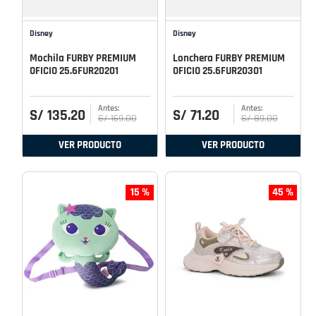
Disney
Disney
Mochila FURBY PREMIUM
Lonchera FURBY PREMIUM
OFICIO 25.6FUR20201
OFICIO 25.6FUR20301
S/
135
.
20
S/
71
.
20
S/
169
.
00
S/
89
.
00
VER PRODUCTO
VER PRODUCTO
15 %
45 %