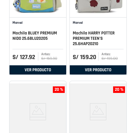
Marvel
Marvel
Mochila BLUEY PREMIUM
Mochila HARRY POTTER
NIDO 25.6BLU20205
PREMIUM TEEN'S
25.6HAP20210
S/
127
.
92
S/
159
.
20
S/
159
.
90
S/
199
.
00
VER PRODUCTO
VER PRODUCTO
20 %
20 %