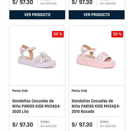
S/
97
.
30
S/
97
.
30
S/
139
.
00
S/
139
.
00
VER PRODUCTO
VER PRODUCTO
30 %
30 %
Pariss Kids
Pariss Kids
Sandalias Casuales de
Sandalias Casuales de
Niña PARISS KIDS MV24Q4-
Niña PARISS KIDS MV24Q4-
2020 Lila
2010 Rosado
S/
97
.
30
S/
97
.
30
S/
139
.
00
S/
139
.
00