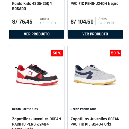
Kaida Kids 4305-25Q4
PACIFIC PENG-J24Q4 Negro
ROSADO
S/
76
.
45
S/
104
.
50
S/
139
.
00
S/
209
.
00
VER PRODUCTO
VER PRODUCTO
50 %
50 %
Ocean Pacific Kids
Ocean Pacific Kids
Zapatillas Juveniles OCEAN
Zapatillas Juveniles OCEAN
PACIFIC PENG-J24Q4
PACIFIC KIL-J24Q4 Gris