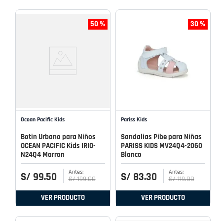
50 %
30 %
Ocean Pacific Kids
Pariss Kids
Botin Urbano para Niños
Sandalias Pibe para Niñas
OCEAN PACIFIC Kids IRIO-
PARISS KIDS MV24Q4-2060
N24Q4 Marron
Blanco
S/
99
.
50
S/
83
.
30
S/
199
.
00
S/
119
.
00
VER PRODUCTO
VER PRODUCTO