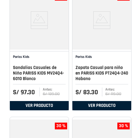
Pariss Kids
Pariss Kids
Sandalias Casuales de
Zapato Casual para niño
Niña PARISS KIDS MV24Q4-
en PARISS KIDS PT24Q4-240
6010 Blanco
Habano
S/
97
.
30
S/
83
.
30
S/
139
.
00
S/
119
.
00
VER PRODUCTO
VER PRODUCTO
30 %
30 %