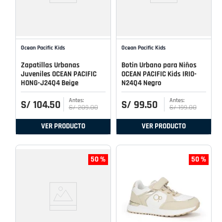
Ocean Pacific Kids
Ocean Pacific Kids
Zapatillas Urbanas
Botin Urbano para Niños
Juveniles OCEAN PACIFIC
OCEAN PACIFIC Kids IRIO-
HONG-J24Q4 Beige
N24Q4 Negro
S/
104
.
50
S/
99
.
50
S/
209
.
00
S/
199
.
00
VER PRODUCTO
VER PRODUCTO
50 %
50 %