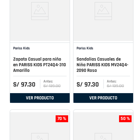
Pariss Kids
Pariss Kids
Zapato Casual para niño
Sandalias Casuales de
en PARISS KIDS PT24Q4-310
Niña PARISS KIDS MV24Q4-
Amarillo
2090 Rosa
S/
97
.
30
S/
97
.
30
S/
139
.
00
S/
139
.
00
VER PRODUCTO
VER PRODUCTO
70 %
50 %