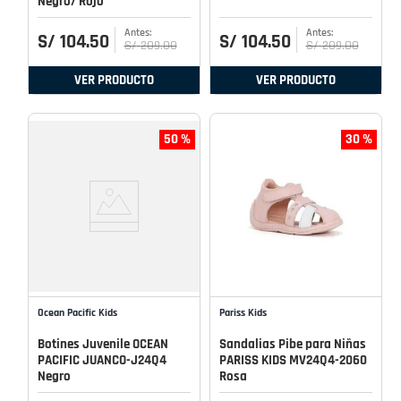
Negro/ Rojo
S/
104
.
50
S/
104
.
50
S/
209
.
00
S/
209
.
00
VER PRODUCTO
VER PRODUCTO
50 %
30 %
Ocean Pacific Kids
Pariss Kids
Botines Juvenile OCEAN
Sandalias Pibe para Niñas
PACIFIC JUANCO-J24Q4
PARISS KIDS MV24Q4-2060
Negro
Rosa