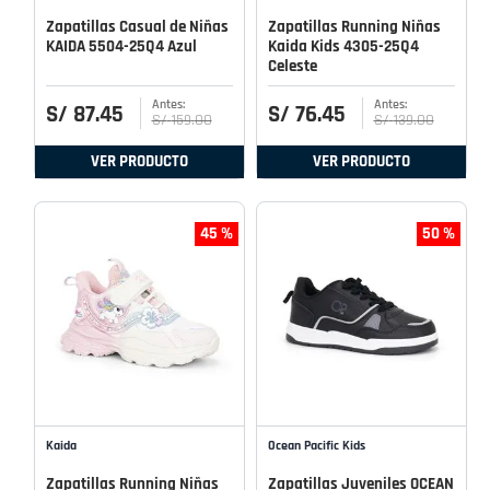
Zapatillas Casual de Niñas
Zapatillas Running Niñas
KAIDA 5504-25Q4 Azul
Kaida Kids 4305-25Q4
Celeste
S/
87
.
45
S/
76
.
45
S/
159
.
00
S/
139
.
00
VER PRODUCTO
VER PRODUCTO
45 %
50 %
Kaida
Ocean Pacific Kids
Zapatillas Running Niñas
Zapatillas Juveniles OCEAN