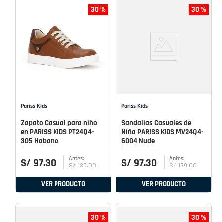
30 %
30 %
Pariss Kids
Pariss Kids
Zapato Casual para niño
Sandalias Casuales de
en PARISS KIDS PT24Q4-
Niña PARISS KIDS MV24Q4-
305 Habano
6004 Nude
S/
97
.
30
S/
97
.
30
S/
139
.
00
S/
139
.
00
VER PRODUCTO
VER PRODUCTO
30 %
30 %