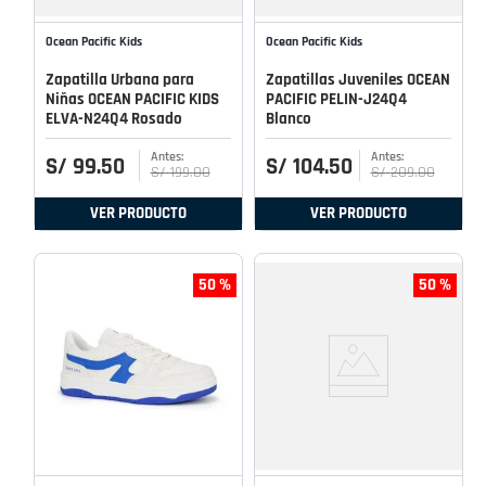
Ocean Pacific Kids
Ocean Pacific Kids
Zapatilla Urbana para
Zapatillas Juveniles OCEAN
Niñas OCEAN PACIFIC KIDS
PACIFIC PELIN-J24Q4
ELVA-N24Q4 Rosado
Blanco
S/
99
.
50
S/
104
.
50
S/
199
.
00
S/
209
.
00
VER PRODUCTO
VER PRODUCTO
50 %
50 %