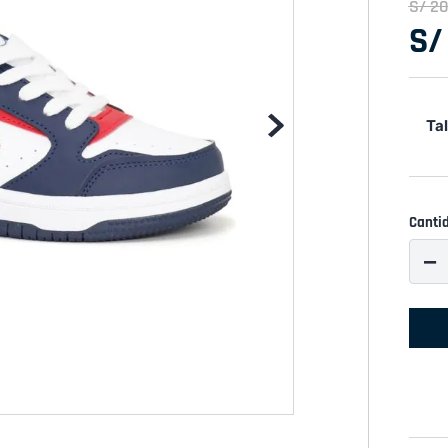
S/
2
S/
Tal
Canti
－