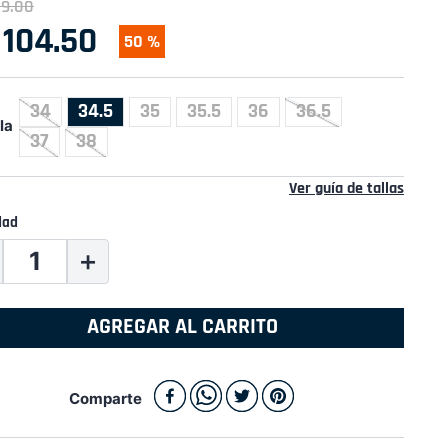
09
.
00
104
.
50
50 %
34
34.5
35
35.5
36
36.5
la
37
38
Ver guía de tallas
dad
＋
AGREGAR AL CARRITO
Comparte