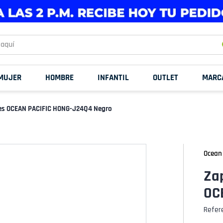
uí
MUJER
HOMBRE
INFANTIL
OUTLET
MARC
les OCEAN PACIFIC HONG-J24Q4 Negro
Ocean 
Zap
OC
Refer