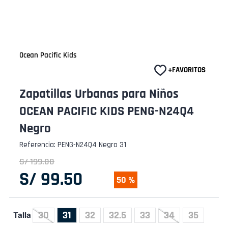
Ocean Pacific Kids
Zapatillas Urbanas para Niños
OCEAN PACIFIC KIDS PENG-N24Q4
Negro
Referencia
:
PENG-N24Q4 Negro 31
S/
199
.
00
S/
99
.
50
50 %
30
31
32
32.5
33
34
35
Talla