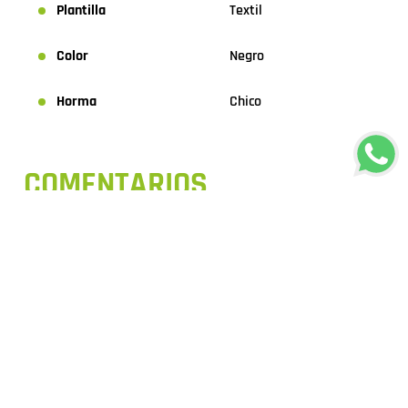
Plantilla
Textil
Color
Negro
Horma
Chico
COMENTARIOS
Cargando el resumen…
Por favor, inicia sesión para escribir un comentario.
Más reciente
Todos
Cargando comentarios…