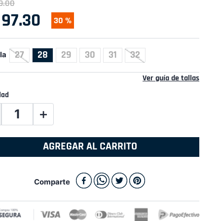
9
.
00
97
.
30
30 %
27
28
29
30
31
32
la
Ver guía de tallas
dad
＋
AGREGAR AL CARRITO
Comparte