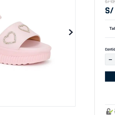
S/
13
S/
Tal
Canti
－