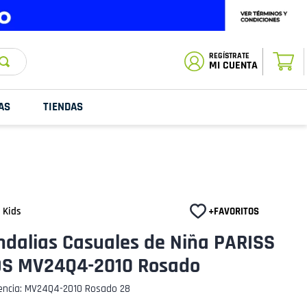
ESTADO DE
TU PEDIDO
MI CUENTA
AS
TIENDAS
 Kids
ndalias Casuales de Niña PARISS
DS MV24Q4-2010 Rosado
encia
:
MV24Q4-2010 Rosado 28