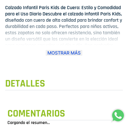
Calzado Infantil Paris Kids de Cuero: Estilo y Comodidad
para el Uso Diario Descubre el calzado infantil Paris Kids,
diseñado con cuero de alta calidad para brindar confort y
durabilidad en cada paso. Perfectos para niños activos,
estos zapatos no solo ofrecen resistencia, sino también
un diseño versátil que los convierte en la elección ideal
para ocasiones casuales y el día a día. Con acabados
elegantes y modernos, los zapatos Paris Kids combinan
MOSTRAR MÁS
funcionalidad y estilo, asegurando que los pequeños
luzcan bien mientras cuidan de sus pies. El cuero permite
un ajuste cómodo y transpirable, ideal para largas horas
de uso.
DETALLES
COMENTARIOS
Cargando el resumen…