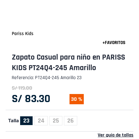
Pariss Kids
Zapato Casual para niño en PARISS
KIDS PT24Q4-245 Amarillo
Referencia
:
PT24Q4-245 Amarillo 23
S/
119
.
00
S/
83
.
30
30 %
23
24
25
26
Talla
Ver guía de tallas