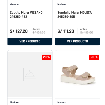
Vizzano
Moleca
Zapato Mujer VIZZANO
Sandalia Mujer MOLECA
246262-482
245259-805
S/
127
.
20
S/
111
.
20
S/
159
.
00
S/
139
.
00
VER PRODUCTO
VER PRODUCTO
20 %
20 %
Modare
Modare