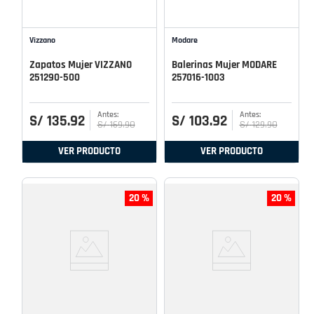
Vizzano
Modare
Zapatos Mujer VIZZANO
Balerinas Mujer MODARE
251290-500
257016-1003
S/
135
.
92
S/
103
.
92
S/
169
.
90
S/
129
.
90
VER PRODUCTO
VER PRODUCTO
20 %
20 %