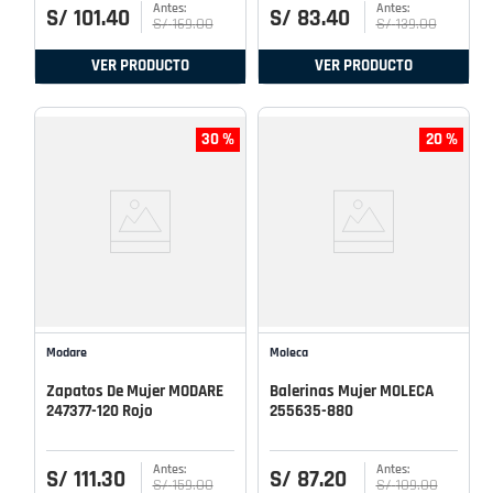
S/
101
.
40
S/
83
.
40
S/
169
.
00
S/
139
.
00
VER PRODUCTO
VER PRODUCTO
30 %
20 %
Modare
Moleca
Zapatos De Mujer MODARE
Balerinas Mujer MOLECA
247377-120 Rojo
255635-880
S/
111
.
30
S/
87
.
20
S/
159
.
00
S/
109
.
00