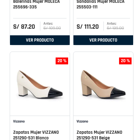
Balerinas Mujer MOLECA
Sandalias Mujer MOLECA
255696-335
255503-111
S/
87
.
20
S/
111
.
20
S/
109
.
00
S/
139
.
00
VER PRODUCTO
VER PRODUCTO
20 %
20 %
Vizzano
Vizzano
Zapatos Mujer VIZZANO
Zapatos Mujer VIZZANO
251290-531 Blanco
251290-531 Beige