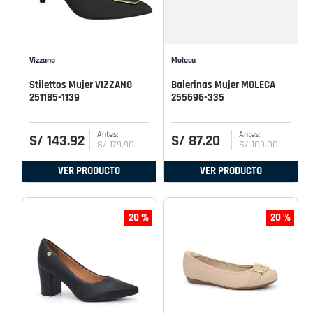
Vizzano
Moleca
Stilettos Mujer VIZZANO
Balerinas Mujer MOLECA
251185-1139
255696-335
S/
143
.
92
S/
87
.
20
S/
179
.
90
S/
109
.
00
VER PRODUCTO
VER PRODUCTO
20 %
20 %