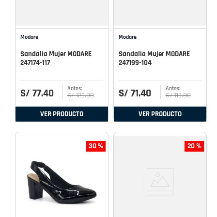
Modare
Modare
Sandalia Mujer MODARE
Sandalia Mujer MODARE
247174-117
247199-104
S/
77
.
40
S/
71
.
40
S/
129
.
00
S/
119
.
00
VER PRODUCTO
VER PRODUCTO
30 %
20 %