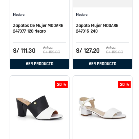
Modare
Modare
Zapatos De Mujer MODARE
Zapato Mujer MODARE
247377-120 Negro
247316-240
S/
111
.
30
S/
127
.
20
S/
159
.
00
S/
159
.
00
VER PRODUCTO
VER PRODUCTO
20 %
20 %