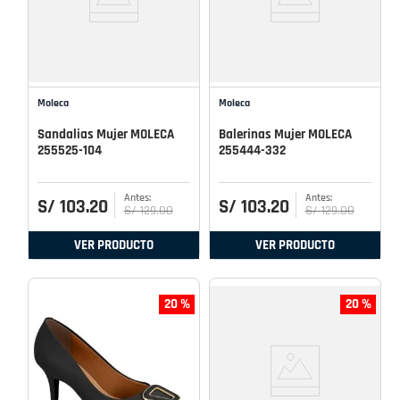
Moleca
Moleca
Sandalias Mujer MOLECA
Balerinas Mujer MOLECA
255525-104
255444-332
S/
103
.
20
S/
103
.
20
S/
129
.
00
S/
129
.
00
VER PRODUCTO
VER PRODUCTO
20 %
20 %