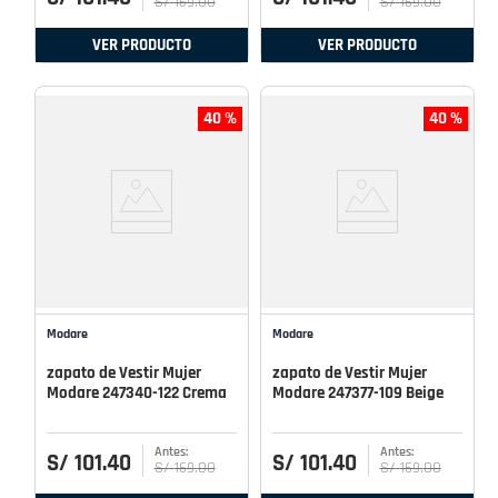
S/
169
.
00
S/
169
.
00
VER PRODUCTO
VER PRODUCTO
40 %
40 %
Modare
Modare
zapato de Vestir Mujer
zapato de Vestir Mujer
Modare 247340-122 Crema
Modare 247377-109 Beige
S/
101
.
40
S/
101
.
40
S/
169
.
00
S/
169
.
00