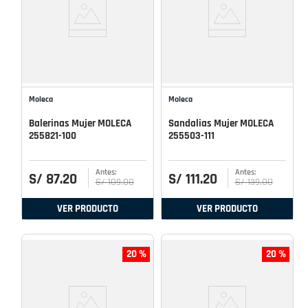
Moleca
Moleca
Balerinas Mujer MOLECA
Sandalias Mujer MOLECA
255821-100
255503-111
S/
87
.
20
S/
111
.
20
S/
109
.
00
S/
139
.
00
VER PRODUCTO
VER PRODUCTO
20 %
20 %