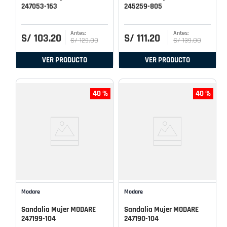
247053-163
245259-805
S/
103
.
20
S/
111
.
20
S/
129
.
00
S/
139
.
00
VER PRODUCTO
VER PRODUCTO
40 %
40 %
Modare
Modare
Sandalia Mujer MODARE
Sandalia Mujer MODARE
247199-104
247190-104