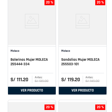
20 %
20 %
Moleca
Moleca
Balerinas Mujer MOLECA
Sandalias Mujer MOLECA
255444-334
255503-101
S/
111
.
20
S/
119
.
20
S/
139
.
00
S/
149
.
00
VER PRODUCTO
VER PRODUCTO
20 %
20 %