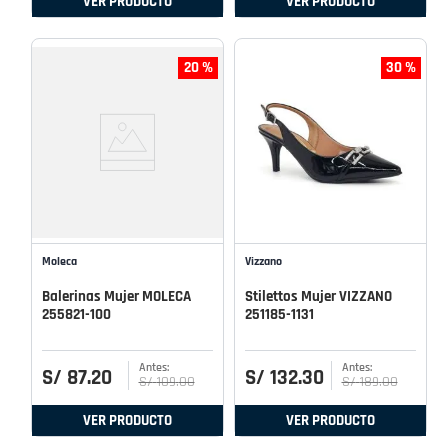
VER PRODUCTO
VER PRODUCTO
20 %
30 %
Moleca
Vizzano
Balerinas Mujer MOLECA
Stilettos Mujer VIZZANO
255821-100
251185-1131
S/
87
.
20
S/
132
.
30
S/
109
.
00
S/
189
.
00
VER PRODUCTO
VER PRODUCTO