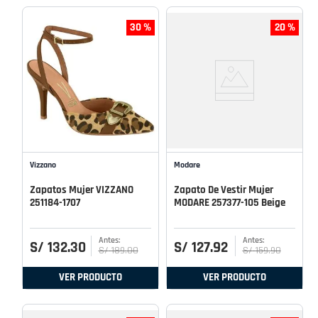
30 %
20 %
Vizzano
Modare
Zapatos Mujer VIZZANO
Zapato De Vestir Mujer
251184-1707
MODARE 257377-105 Beige
S/
132
.
30
S/
127
.
92
S/
189
.
00
S/
159
.
90
VER PRODUCTO
VER PRODUCTO