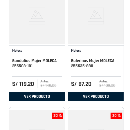
Moleca
Moleca
Sandalias Mujer MOLECA
Balerinas Mujer MOLECA
255503-101
255635-880
S/
119
.
20
S/
87
.
20
S/
149
.
00
S/
109
.
00
VER PRODUCTO
VER PRODUCTO
20 %
20 %