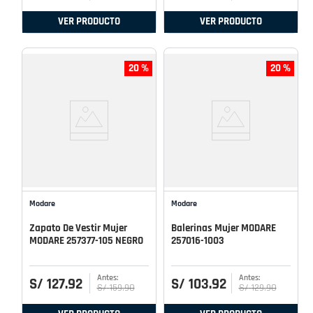
VER PRODUCTO
VER PRODUCTO
20 %
20 %
Modare
Modare
Zapato De Vestir Mujer
Balerinas Mujer MODARE
MODARE 257377-105 NEGRO
257016-1003
S/
127
.
92
S/
103
.
92
S/
159
.
90
S/
129
.
90