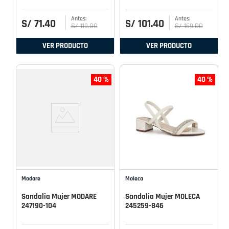
S/
71
.
40
S/
101
.
40
S/
119
.
00
S/
169
.
00
VER PRODUCTO
VER PRODUCTO
40 %
40 %
Modare
Moleca
Sandalia Mujer MODARE
Sandalia Mujer MOLECA
247190-104
245259-846