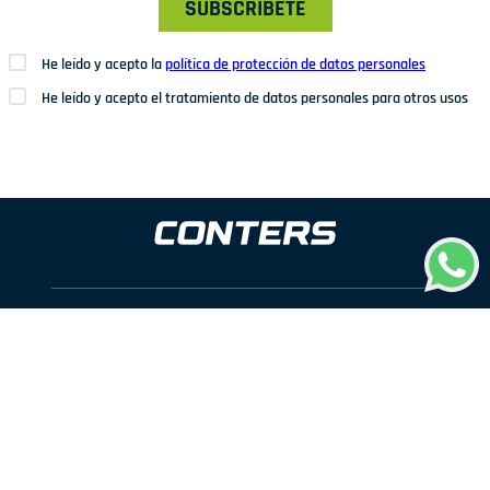
SUBSCRÍBETE
He leído y acepto la
política de protección de datos personales
He leído y acepto el tratamiento de datos personales para otros usos
Dirección: Av. San Juan Nº1209. San Juan de Miraflores
Teléfonos: 937 114 573
Correo electrónico:
ventas@conters.pe