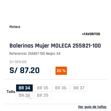
Moleca
Balerinas Mujer MOLECA 255821-100
Referencia
:
255821-100 Negro 34
S/
109
.
00
S/
87
.
20
20 %
BR 34
BR 35
BR 36
BR 37
Talla
BR 38
BR 39
Ver guía de tallas