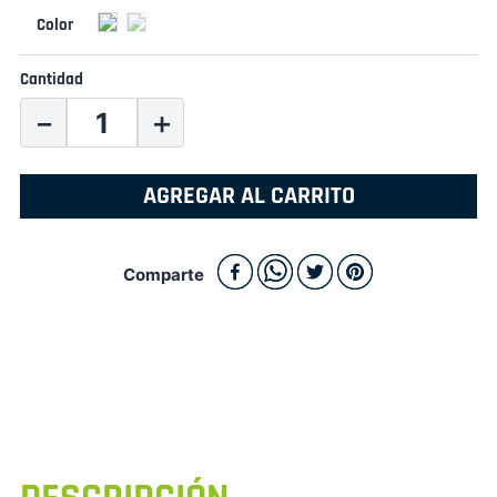
Cantidad
－
＋
AGREGAR AL CARRITO
Comparte