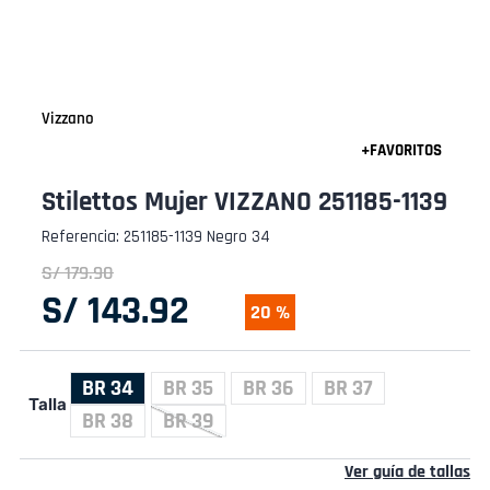
Vizzano
Stilettos Mujer VIZZANO 251185-1139
Referencia
:
251185-1139 Negro 34
S/
179
.
90
S/
143
.
92
20 %
BR 34
BR 35
BR 36
BR 37
Talla
BR 38
BR 39
Ver guía de tallas