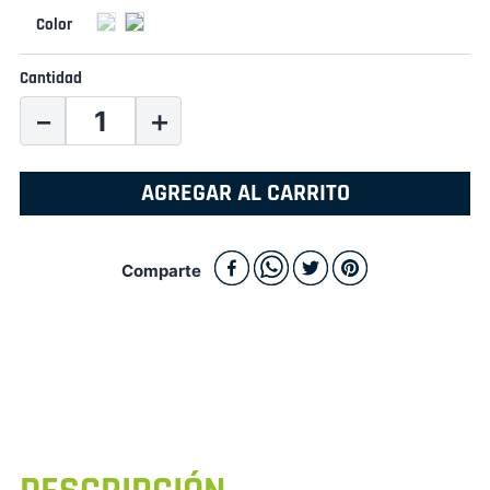
Cantidad
－
＋
AGREGAR AL CARRITO
Comparte