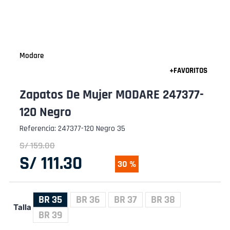
Modare
Zapatos De Mujer MODARE 247377-
120 Negro
Referencia
:
247377-120 Negro 35
S/
159
.
00
S/
111
.
30
30 %
BR 35
BR 36
BR 37
BR 38
Talla
BR 39