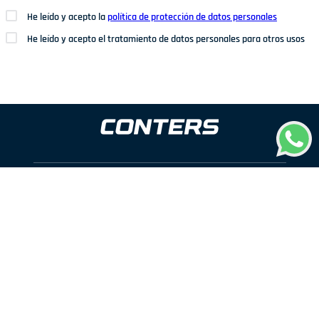
He leído y acepto la
política de protección de datos personales
He leído y acepto el tratamiento de datos personales para otros usos
Dirección: Av. San Juan Nº1209. San Juan de Miraflores
Teléfonos: 937 114 573
Correo electrónico:
ventas@conters.pe
ENLACES
+