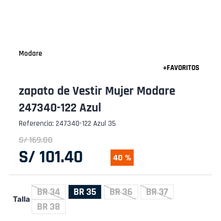
Modare
zapato de Vestir Mujer Modare
247340-122 Azul
Referencia
:
247340-122 Azul 35
S/
169
.
00
S/
101
.
40
40 %
BR 34
BR 35
BR 36
BR 37
Talla
BR 38