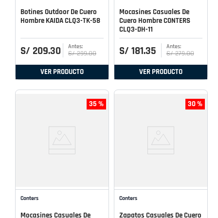
Botines Outdoor De Cuero
Mocasines Casuales De
Hombre KAIDA CLQ3-TK-58
Cuero Hombre CONTERS
CLQ3-DH-11
S/
209
.
30
S/
181
.
35
S/
299
.
00
S/
279
.
00
VER PRODUCTO
VER PRODUCTO
35 %
30 %
Conters
Conters
Mocasines Casuales De
Zapatos Casuales De Cuero