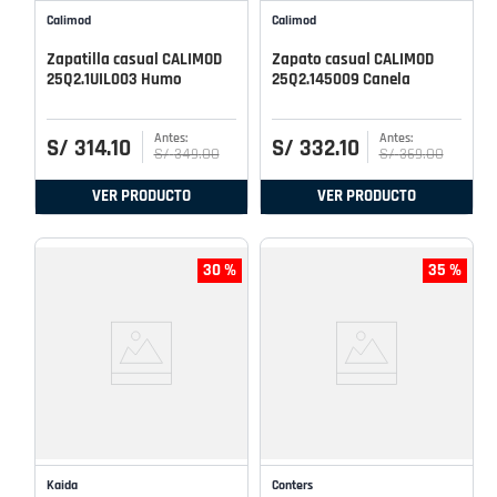
Calimod
Calimod
Zapatilla casual CALIMOD
Zapato casual CALIMOD
25Q2.1UIL003 Humo
25Q2.145009 Canela
S/
314
.
10
S/
332
.
10
S/
349
.
00
S/
369
.
00
VER PRODUCTO
VER PRODUCTO
30 %
35 %
Kaida
Conters