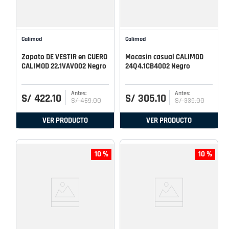
Calimod
Calimod
Zapato DE VESTIR en CUERO
Mocasin casual CALIMOD
CALIMOD 22.1VAV002 Negro
24Q4.1CB4002 Negro
S/
422
.
10
S/
305
.
10
S/
469
.
00
S/
339
.
00
VER PRODUCTO
VER PRODUCTO
10 %
10 %