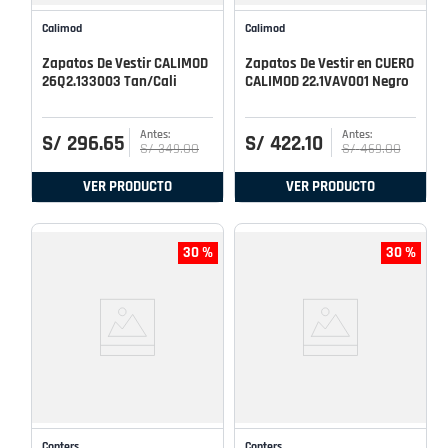
Calimod
Calimod
Zapatos De Vestir CALIMOD
Zapatos De Vestir en CUERO
26Q2.133003 Tan/Cali
CALIMOD 22.1VAV001 Negro
S/
296
.
65
S/
422
.
10
S/
349
.
00
S/
469
.
00
VER PRODUCTO
VER PRODUCTO
30 %
30 %
Conters
Conters