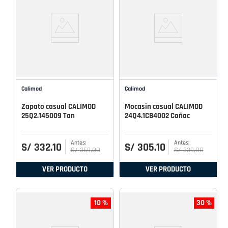
Calimod
Calimod
Zapato casual CALIMOD
Mocasin casual CALIMOD
25Q2.145009 Tan
24Q4.1CB4002 Coñac
S/
332
.
10
S/
305
.
10
S/
369
.
00
S/
339
.
00
VER PRODUCTO
VER PRODUCTO
10 %
30 %