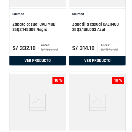
Calimod
Calimod
Zapato casual CALIMOD
Zapatilla casual CALIMOD
25Q2.145009 Negro
25Q2.1UIL003 Azul
S/
332
.
10
S/
314
.
10
S/
369
.
00
S/
349
.
00
VER PRODUCTO
VER PRODUCTO
10 %
10 %