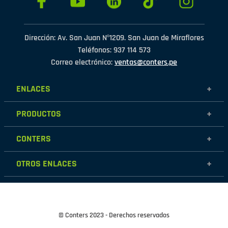
Dirección: Av. San Juan Nº1209. San Juan de Miraflores
Teléfonos: 937 114 573
Correo electrónico:
ventas@conters.pe
ENLACES
+
Mujer
PRODUCTOS
+
Hombre
Calzados
Niños
CONTERS
+
Zapatillas
Outlet
Nosotros
Accesorios
OTROS ENLACES
+
Contáctanos
Destacados
Políticas de garantía
Tiendas
Políticas de protección de datos personales
Términos y condiciones
© Conters 2023 - Derechos reservados
Cambios y devoluciones