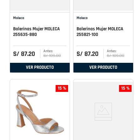
Moleca
Moleca
Balerinas Mujer MOLECA
Balerinas Mujer MOLECA
255635-880
255821-100
S/
87
.
20
S/
87
.
20
S/
109
.
00
S/
109
.
00
VER PRODUCTO
VER PRODUCTO
15 %
15 %