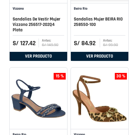
Vizzano
Beira Rio
Sandalias De Vestir Mujer
Sandalias Mujer BEIRA RIO
Vizzano 256517-202Q4
258550-100
Plata
S/
127
.
42
S/
84
.
92
S/
149
.
90
S/
99
.
90
VER PRODUCTO
VER PRODUCTO
15 %
30 %
Beira Rio
Vizzano