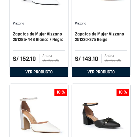
Vizzano
Vizzano
Zapatos de Mujer Vizzano
Zapatos de Mujer Vizzano
251285-448 Blanco / Negro
251220-375 Beige
S/
152
.
10
S/
143
.
10
S/
169
.
00
S/
159
.
00
VER PRODUCTO
VER PRODUCTO
10 %
10 %