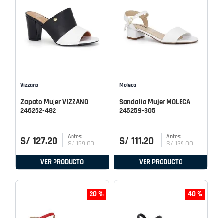
Vizzano
Moleca
Zapato Mujer VIZZANO
Sandalia Mujer MOLECA
246262-482
245259-805
S/
127
.
20
S/
111
.
20
S/
159
.
00
S/
139
.
00
VER PRODUCTO
VER PRODUCTO
20 %
40 %