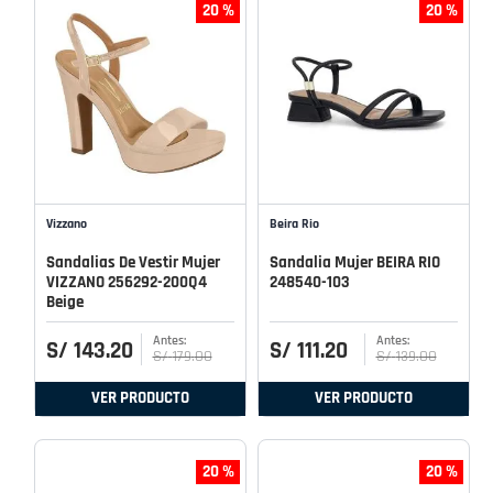
20 %
20 %
Vizzano
Beira Rio
Sandalias De Vestir Mujer
Sandalia Mujer BEIRA RIO
VIZZANO 256292-200Q4
248540-103
Beige
S/
143
.
20
S/
111
.
20
S/
179
.
00
S/
139
.
00
VER PRODUCTO
VER PRODUCTO
20 %
20 %