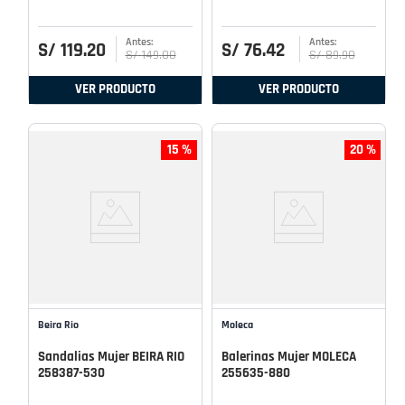
S/
119
.
20
S/
76
.
42
S/
149
.
00
S/
89
.
90
VER PRODUCTO
VER PRODUCTO
15 %
20 %
Beira Rio
Moleca
Sandalias Mujer BEIRA RIO
Balerinas Mujer MOLECA
258387-530
255635-880