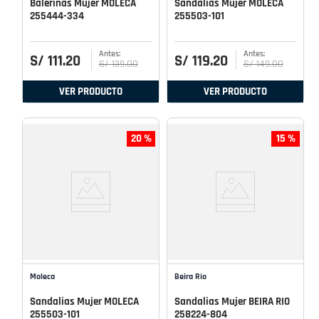
Balerinas Mujer MOLECA
Sandalias Mujer MOLECA
255444-334
255503-101
S/
111
.
20
S/
119
.
20
S/
139
.
00
S/
149
.
00
VER PRODUCTO
VER PRODUCTO
20 %
15 %
Moleca
Beira Rio
Sandalias Mujer MOLECA
Sandalias Mujer BEIRA RIO
255503-101
258224-804