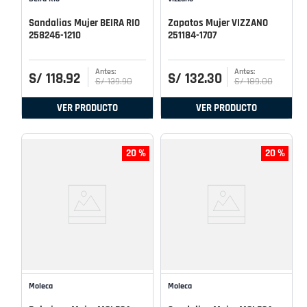
Sandalias Mujer BEIRA RIO
Zapatos Mujer VIZZANO
258246-1210
251184-1707
S/
118
.
92
S/
132
.
30
S/
139
.
90
S/
189
.
00
VER PRODUCTO
VER PRODUCTO
20 %
20 %
Moleca
Moleca