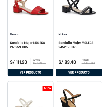
Moleca
Moleca
Sandalia Mujer MOLECA
Sandalia Mujer MOLECA
245259-805
245259-846
S/
111
.
20
S/
83
.
40
S/
139
.
00
S/
139
.
00
VER PRODUCTO
VER PRODUCTO
40 %