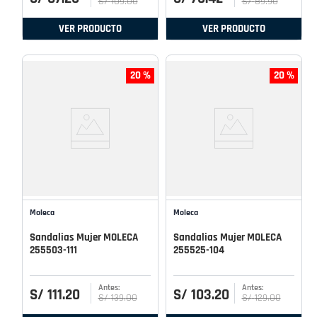
S/
109
.
00
S/
89
.
90
VER PRODUCTO
VER PRODUCTO
20 %
20 %
Moleca
Moleca
Sandalias Mujer MOLECA
Sandalias Mujer MOLECA
255503-111
255525-104
S/
111
.
20
S/
103
.
20
S/
139
.
00
S/
129
.
00