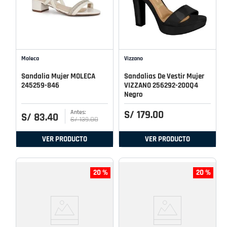
Moleca
Vizzano
Sandalia Mujer MOLECA
Sandalias De Vestir Mujer
245259-846
VIZZANO 256292-200Q4
Negro
S/
179
.
00
S/
83
.
40
S/
139
.
00
VER PRODUCTO
VER PRODUCTO
20 %
20 %