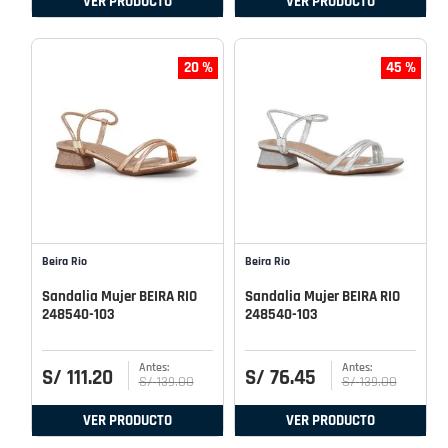
VER PRODUCTO
VER PRODUCTO
20 %
45 %
Beira Rio
Beira Rio
Sandalia Mujer BEIRA RIO
Sandalia Mujer BEIRA RIO
248540-103
248540-103
S/
111
.
20
S/
76
.
45
S/
139
.
00
S/
139
.
00
VER PRODUCTO
VER PRODUCTO