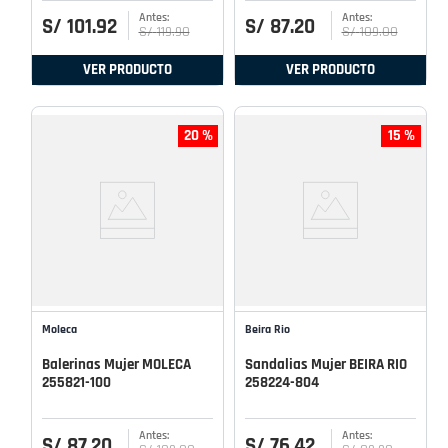
S/
101
.
92
S/
87
.
20
S/
119
.
90
S/
109
.
00
VER PRODUCTO
VER PRODUCTO
20 %
15 %
Moleca
Beira Rio
Balerinas Mujer MOLECA
Sandalias Mujer BEIRA RIO
255821-100
258224-804
S/
87
.
20
S/
76
.
42