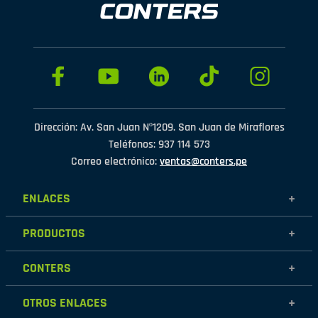
Dirección: Av. San Juan Nº1209. San Juan de Miraflores
Teléfonos: 937 114 573
Correo electrónico:
ventas@conters.pe
ENLACES
+
Mujer
PRODUCTOS
+
Hombre
Calzados
Niños
CONTERS
+
Zapatillas
Outlet
Nosotros
Accesorios
OTROS ENLACES
+
Contáctanos
Destacados