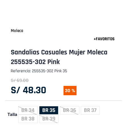
Moleca
Sandalias Casuales Mujer Moleca
255535-302 Pink
Referencia
:
255535-302 Pink 35
S/
69
.
00
S/
48
.
30
30 %
BR 34
BR 35
BR 36
BR 37
Talla
BR 38
BR 39