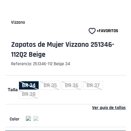
Vizzano
Zapatos de Mujer Vizzano 251346-
112Q2 Beige
Referencia
:
251346-112 Beige 34
BR 34
BR 35
BR 36
BR 37
Talla
BR 38
Ver guía de tallas