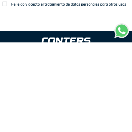
He leído y acepto el tratamiento de datos personales para otros usos
Dirección: Av. San Juan Nº1209. San Juan de Miraflores
Teléfonos: 937 114 573
Correo electrónico:
ventas@conters.pe
ENLACES
+
Mujer