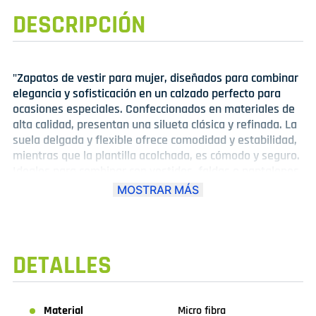
DESCRIPCIÓN
"Zapatos de vestir para mujer, diseñados para combinar
elegancia y sofisticación en un calzado perfecto para
ocasiones especiales. Confeccionados en materiales de
alta calidad, presentan una silueta clásica y refinada. La
suela delgada y flexible ofrece comodidad y estabilidad,
mientras que la plantilla acolchada, es cómodo y seguro.
Ideales para combinar con vestidos, faldas o pantalones
formales, estos zapatos de vestir importados son
MOSTRAR MÁS
perfectos para un look elegante y sofisticado. Disfruta
de la calidad y el estilo que solo los zapatos importados
pueden ofrecer."
DETALLES
Material
Micro fibra