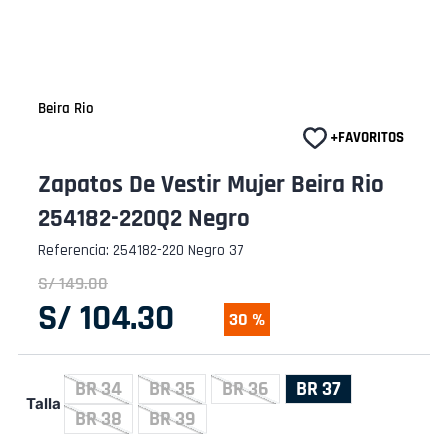
Beira Rio
Zapatos De Vestir Mujer Beira Rio
254182-220Q2 Negro
Referencia
:
254182-220 Negro 37
S/
149
.
00
S/
104
.
30
30 %
BR 34
BR 35
BR 36
BR 37
Talla
BR 38
BR 39